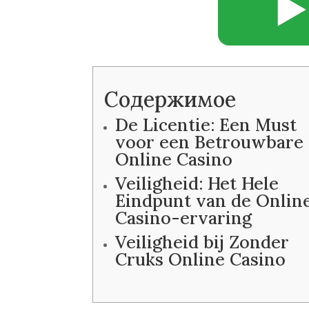
▶
Содержимое
De Licentie: Een Must
voor een Betrouwbare
Online Casino
Veiligheid: Het Hele
Eindpunt van de Onlin
Casino-ervaring
Veiligheid bij Zonder
Cruks Online Casino