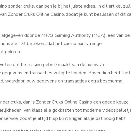
o zonder cruks, dan ben je bij het juiste adres. In dit artikel zul
van Zonder Cruks Online Casino, zodat je kunt beslissen of dit c
is afgegeven door de Malta Gaming Authority (MGA), een van de
industrie. Dit betekent dat het casino aan strenge
unt gokken.
e weten dat het casino gebruikmaakt van de nieuwste
 gegevens en transacties veilig te houden. Bovendien heeft het
eld, waardoor jouw gegevens en transacties extra beschermd
onder cruks, dan is Zonder Cruks Online Casino een goede keuze.
elijkheden, van klassieke gokkasten tot moderne videospelletj
ervice, zodat je altijd hulp kunt krijgen als je dat nodig hebt.