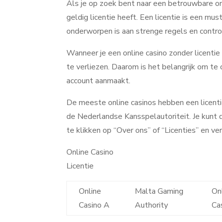
Als je op zoek bent naar een betrouwbare onl
geldig licentie heeft. Een licentie is een mu
onderworpen is aan strenge regels en contro
Wanneer je een online casino zonder licentie
te verliezen. Daarom is het belangrijk om te 
account aanmaakt.
De meeste online casinos hebben een licenti
de Nederlandse Kansspelautoriteit. Je kunt 
te klikken op “Over ons” of “Licenties” en ve
Online Casino
Licentie
Online
Malta Gaming
On
Casino A
Authority
Ca