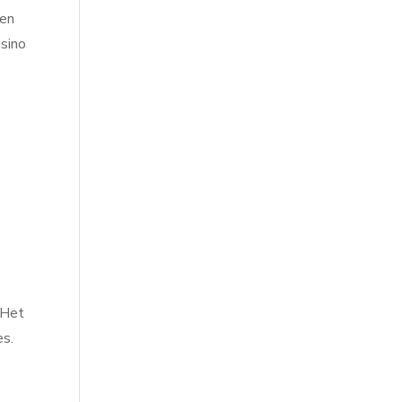
len
asino
 Het
es.