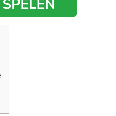
️ SPELEN
e