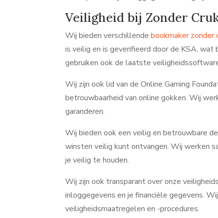
Veiligheid bij Zonder Cru
Wij bieden verschillende
bookmaker zonder 
is veilig en is geverifieerd door de KSA, wat 
gebruiken ook de laatste veiligheidssoftware
Wij zijn ook lid van de Online Gaming Foundati
betrouwbaarheid van online gokken. Wij wer
garanderen.
Wij bieden ook een veilig en betrouwbare dep
winsten veilig kunt ontvangen. Wij werken
je veilig te houden.
Wij zijn ook transparant over onze veilighe
inloggegevens en je financiële gegevens. Wi
veiligheidsmaatregelen en -procedures.