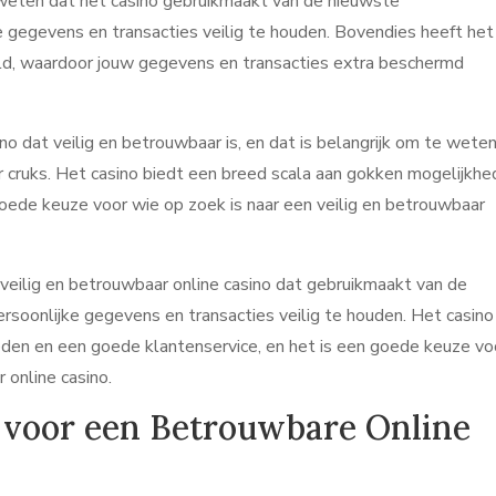
e weten dat het casino gebruikmaakt van de nieuwste
 gegevens en transacties veilig te houden. Bovendies heeft het
eld, waardoor jouw gegevens en transacties extra beschermd
no dat veilig en betrouwbaar is, en dat is belangrijk om te weten
er cruks. Het casino biedt een breed scala aan gokken mogelijkh
goede keuze voor wie op zoek is naar een veilig en betrouwbaar
 veilig en betrouwbaar online casino dat gebruikmaakt van de
soonlijke gegevens en transacties veilig te houden. Het casino
eden en een goede klantenservice, en het is een goede keuze vo
 online casino.
t voor een Betrouwbare Online