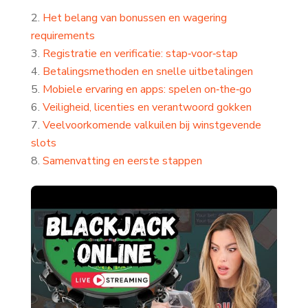
Het belang van bonussen en wagering
requirements
Registratie en verificatie: stap‑voor‑stap
Betalingsmethoden en snelle uitbetalingen
Mobiele ervaring en apps: spelen on‑the‑go
Veiligheid, licenties en verantwoord gokken
Veelvoorkomende valkuilen bij winstgevende
slots
Samenvatting en eerste stappen