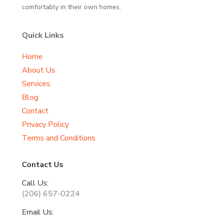
comfortably
in their own homes.
Quick Links
Home
About Us
Services
Blog
Contact
Privacy Policy
Terms and Conditions
Contact Us
Call Us:
(206) 657-0224
Email Us: