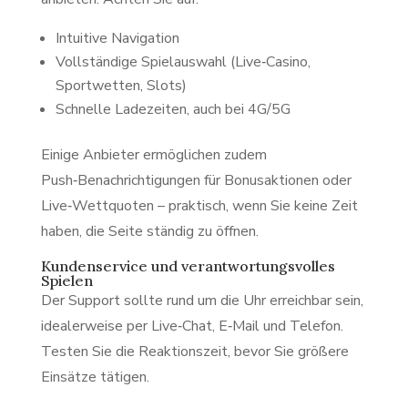
Intuitive Navigation
Vollständige Spielauswahl (Live‑Casino,
Sportwetten, Slots)
Schnelle Ladezeiten, auch bei 4G/5G
Einige Anbieter ermöglichen zudem
Push‑Benachrichtigungen für Bonusaktionen oder
Live‑Wettquoten – praktisch, wenn Sie keine Zeit
haben, die Seite ständig zu öffnen.
Kundenservice und verantwortungsvolles
Spielen
Der Support sollte rund um die Uhr erreichbar sein,
idealerweise per Live‑Chat, E‑Mail und Telefon.
Testen Sie die Reaktionszeit, bevor Sie größere
Einsätze tätigen.