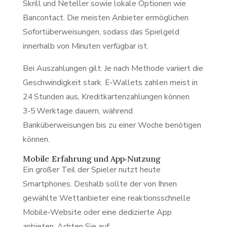
Skrill und Neteller sowie lokale Optionen wie
Bancontact. Die meisten Anbieter ermöglichen
Sofortüberweisungen, sodass das Spielgeld
innerhalb von Minuten verfügbar ist.
Bei Auszahlungen gilt: Je nach Methode variiert die
Geschwindigkeit stark. E‑Wallets zahlen meist in
24 Stunden aus, Kreditkartenzahlungen können
3‑5 Werktage dauern, während
Banküberweisungen bis zu einer Woche benötigen
können.
Mobile Erfahrung und App‑Nutzung
Ein großer Teil der Spieler nutzt heute
Smartphones. Deshalb sollte der von Ihnen
gewählte Wettanbieter eine reaktionsschnelle
Mobile‑Website oder eine dedizierte App
anbieten. Achten Sie auf: