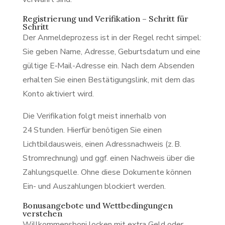
Registrierung und Verifikation – Schritt für
Schritt
Der Anmeldeprozess ist in der Regel recht simpel:
Sie geben Name, Adresse, Geburtsdatum und eine
gültige E‑Mail-Adresse ein. Nach dem Absenden
erhalten Sie einen Bestätigungslink, mit dem das
Konto aktiviert wird.
Die Verifikation folgt meist innerhalb von
24 Stunden. Hierfür benötigen Sie einen
Lichtbildausweis, einen Adressnachweis (z. B.
Stromrechnung) und ggf. einen Nachweis über die
Zahlungsquelle. Ohne diese Dokumente können
Ein- und Auszahlungen blockiert werden.
Bonusangebote und Wettbedingungen
verstehen
Willkommensboni locken mit extra Geld oder