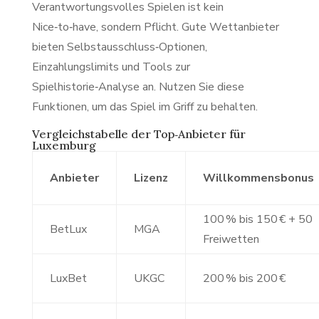
Verantwortungsvolles Spielen ist kein
Nice‑to‑have, sondern Pflicht. Gute Wettanbieter
bieten Selbstausschluss‑Optionen,
Einzahlungslimits und Tools zur
Spielhistorie‑Analyse an. Nutzen Sie diese
Funktionen, um das Spiel im Griff zu behalten.
Vergleichstabelle der Top‑Anbieter für
Luxemburg
Anbieter
Lizenz
Willkommensbonus
100 % bis 150 € + 50
BetLux
MGA
Freiwetten
LuxBet
UKGC
200 % bis 200 €