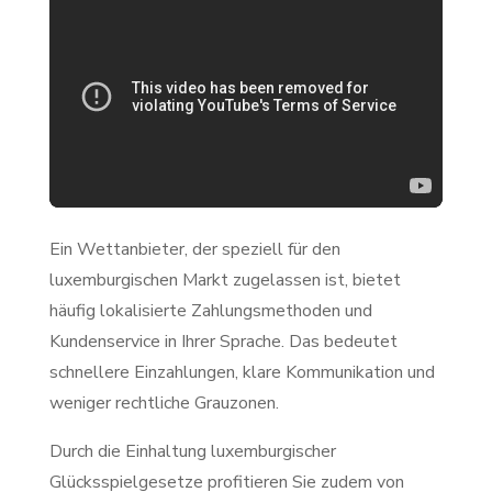
Ein Wettanbieter, der speziell für den
luxemburgischen Markt zugelassen ist, bietet
häufig lokalisierte Zahlungsmethoden und
Kundenservice in Ihrer Sprache. Das bedeutet
schnellere Einzahlungen, klare Kommunikation und
weniger rechtliche Grauzonen.
Durch die Einhaltung luxemburgischer
Glücksspielgesetze profitieren Sie zudem von