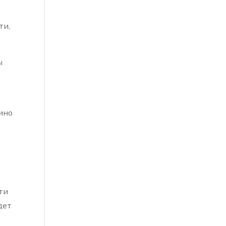
ти,
ы
зино
сти
дет