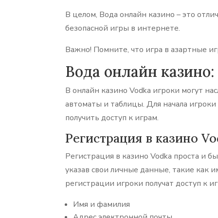
В целом, Вода онлайн казино – это отл
безопасной игры в интернете.
Важно! Помните, что игра в азартные иг
Вода онлайн казино:
В онлайн казино Vodka игроки могут на
автоматы и таблицы. Для начала игроки
получить доступ к играм.
Регистрация в казино Vo
Регистрация в казино Vodka проста и б
указав свои личные данные, такие как и
регистрации игроки получат доступ к иг
Имя и фамилия
Адрес электронной почты