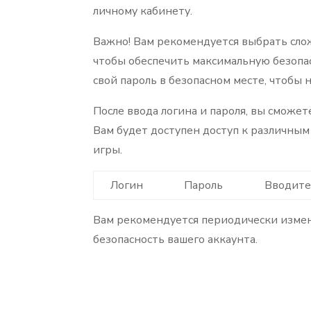
личному кабинету.
Важно! Вам рекомендуется выбрать сло
чтобы обеспечить максимальную безопас
свой пароль в безопасном месте, чтобы н
После ввода логина и пароля, вы сможете
Вам будет доступен доступ к различным
игры.
Логин
Пароль
Вводите
Вам рекомендуется периодически измен
безопасность вашего аккаунта.