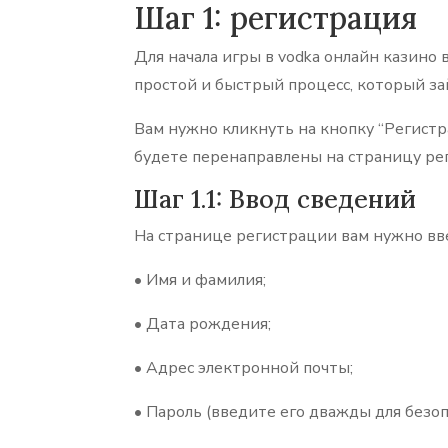
Шаг 1: регистрация
Для начала игры в vodka онлайн казино
простой и быстрый процесс, который за
Вам нужно кликнуть на кнопку “Регистра
будете перенаправлены на страницу рег
Шаг 1.1: Ввод сведений
На странице регистрации вам нужно вв
• Имя и фамилия;
• Дата рождения;
• Адрес электронной почты;
• Пароль (введите его дважды для безоп