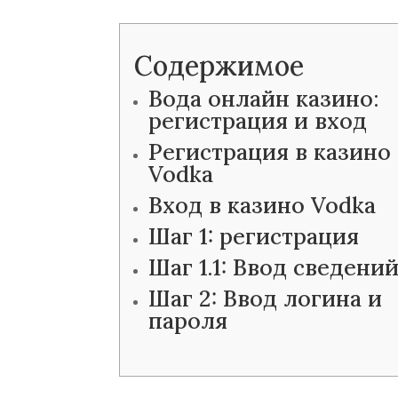
Содержимое
Вода онлайн казино:
регистрация и вход
Регистрация в казино
Vodka
Вход в казино Vodka
Шаг 1: регистрация
Шаг 1.1: Ввод сведени
Шаг 2: Ввод логина и
пароля