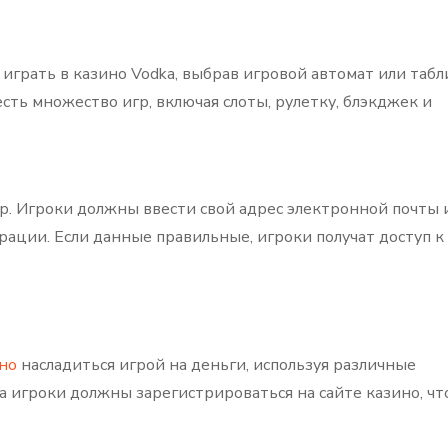
играть в казино Vodka, выбрав игровой автомат или табл
есть множество игр, включая слоты, рулетку, блэкджек и
тр. Игроки должны ввести свой адрес электронной почты 
рации. Если данные правильные, игроки получат доступ к
ино
насладиться игрой на деньги, используя различные
а игроки должны зарегистрироваться на сайте казино, ч