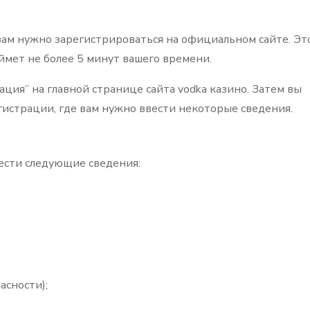
 вам нужно зарегистрироваться на официальном сайте. Эт
ймет не более 5 минут вашего времени.
ция” на главной странице сайта vodka казино. Затем вы
истрации, где вам нужно ввести некоторые сведения.
ести следующие сведения:
асности);