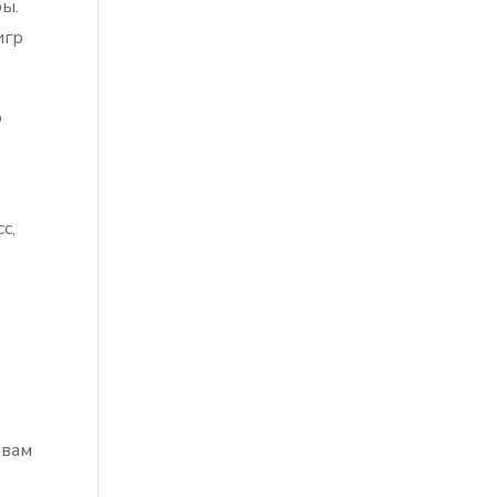
ры.
игр
о
с,
 вам