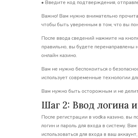
• Введите код подтверждения, отправл
Важно! Вам нужно внимательно прочита
чтобы быть уверенным в том, что вы пон
После ввода сведений нажмите на кнопк
правильно, вы будете перенаправлены н
онлайн казино.
Вам не нужно беспокоиться о безопасно
использует современные технологии д
Вам нужно быть осторожным и не делит
Шаг 2: Ввод логина 
После регистрации в vodka казино, вы п
логин и пароль для входа в систему. В
использоваться для входа в ваш аккаунт