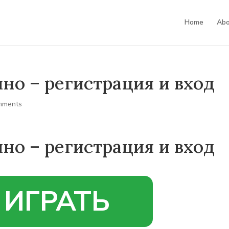
Home
Abo
но – регистрация и вход
mments
но – регистрация и вход
️ ИГРАТЬ