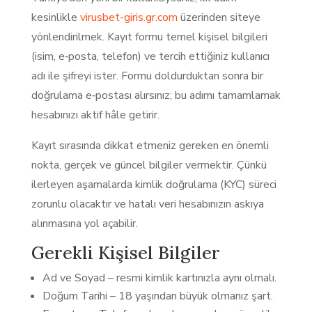
kesinlikle
virusbet-giris.gr.com
üzerinden siteye
yönlendirilmek. Kayıt formu temel kişisel bilgileri
(isim, e‑posta, telefon) ve tercih ettiğiniz kullanıcı
adı ile şifreyi ister. Formu doldurduktan sonra bir
doğrulama e‑postası alırsınız; bu adımı tamamlamak
hesabınızı aktif hâle getirir.
Kayıt sırasında dikkat etmeniz gereken en önemli
nokta, gerçek ve güncel bilgiler vermektir. Çünkü
ilerleyen aşamalarda kimlik doğrulama (KYC) süreci
zorunlu olacaktır ve hatalı veri hesabınızın askıya
alınmasına yol açabilir.
Gerekli Kişisel Bilgiler
Ad ve Soyad – resmi kimlik kartınızla aynı olmalı.
Doğum Tarihi – 18 yaşından büyük olmanız şart.