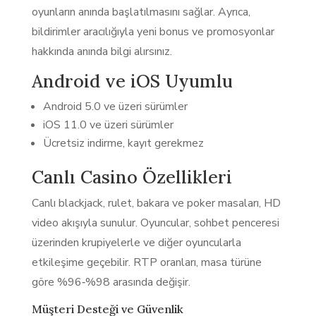
oyunların anında başlatılmasını sağlar. Ayrıca,
bildirimler aracılığıyla yeni bonus ve promosyonlar
hakkında anında bilgi alırsınız.
Android ve iOS Uyumlu
Android 5.0 ve üzeri sürümler
iOS 11.0 ve üzeri sürümler
Ücretsiz indirme, kayıt gerekmez
Canlı Casino Özellikleri
Canlı blackjack, rulet, bakara ve poker masaları, HD
video akışıyla sunulur. Oyuncular, sohbet penceresi
üzerinden krupiyelerle ve diğer oyuncularla
etkileşime geçebilir. RTP oranları, masa türüne
göre %96‑%98 arasında değişir.
Müşteri Desteği ve Güvenlik