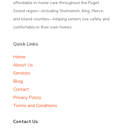
affordable in-home care throughout the Puget
Sound region—including Snohomish, King, Pierce,
and Island counties—helping seniors live safely and
comfortably
in their own homes.
Quick Links
Home
About Us
Services
Blog
Contact
Privacy Policy
Terms and Conditions
Contact Us