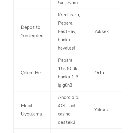
5x çevrim
Kredi kartı,
Papara,
Depozito
FastPay,
Yüksek
Yöntemleri
banka
havalesi
Papara
15‑30 dk,
Çekim Hızı
Orta
banka 1‑3
iş günü
Android &
Mobil
iOS, canlı
Yüksek
Uygulama
casino
destekli