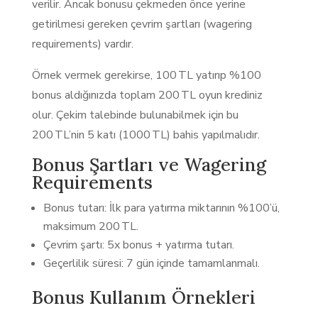
verilir. Ancak bonusu çekmeden önce yerine
getirilmesi gereken çevrim şartları (wagering
requirements) vardır.
Örnek vermek gerekirse, 100 TL yatırıp %100
bonus aldığınızda toplam 200 TL oyun krediniz
olur. Çekim talebinde bulunabilmek için bu
200 TL’nin 5 katı (1000 TL) bahis yapılmalıdır.
Bonus Şartları ve Wagering
Requirements
Bonus tutarı: İlk para yatırma miktarının %100’ü,
maksimum 200 TL.
Çevrim şartı: 5x bonus + yatırma tutarı.
Geçerlilik süresi: 7 gün içinde tamamlanmalı.
Bonus Kullanım Örnekleri