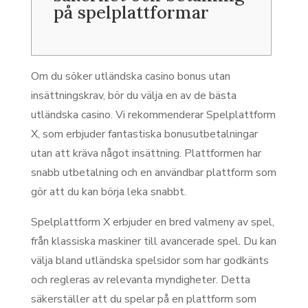
på spelplattformar
Om du söker utländska casino bonus utan
insättningskrav, bör du välja en av de bästa
utländska casino. Vi rekommenderar Spelplattform
X, som erbjuder fantastiska bonusutbetalningar
utan att kräva något insättning. Plattformen har
snabb utbetalning och en användbar plattform som
gör att du kan börja leka snabbt.
Spelplattform X erbjuder en bred valmeny av spel,
från klassiska maskiner till avancerade spel. Du kan
välja bland utländska spelsidor som har godkänts
och regleras av relevanta myndigheter. Detta
säkerställer att du spelar på en plattform som