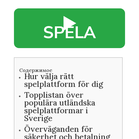
▶️
SPELA
Содержимое
Hur välja rätt
spelplattform för dig
Topplistan över
populära utländska
spelplattformar i
Sverige
Överväganden för
säkerhet och betalning