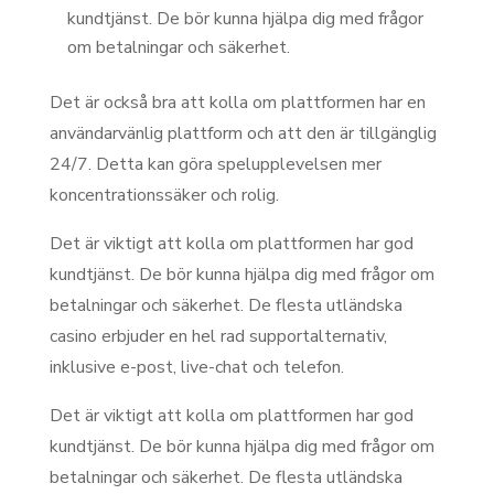
kundtjänst. De bör kunna hjälpa dig med frågor
om betalningar och säkerhet.
Det är också bra att kolla om plattformen har en
användarvänlig plattform och att den är tillgänglig
24/7. Detta kan göra spelupplevelsen mer
koncentrationssäker och rolig.
Det är viktigt att kolla om plattformen har god
kundtjänst. De bör kunna hjälpa dig med frågor om
betalningar och säkerhet. De flesta utländska
casino erbjuder en hel rad supportalternativ,
inklusive e-post, live-chat och telefon.
Det är viktigt att kolla om plattformen har god
kundtjänst. De bör kunna hjälpa dig med frågor om
betalningar och säkerhet. De flesta utländska