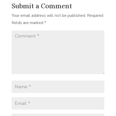
Submit a Comment
Your email address will not be published.
Required
fields are marked
*