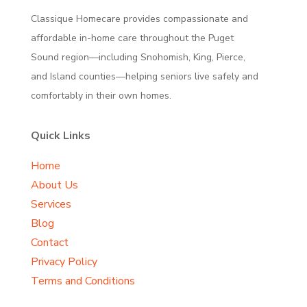
Classique Homecare provides compassionate and
affordable in-home care throughout the Puget
Sound region—including Snohomish, King, Pierce,
and Island counties—helping seniors live safely and
comfortably
in their own homes.
Quick Links
Home
About Us
Services
Blog
Contact
Privacy Policy
Terms and Conditions