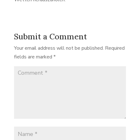
Submit a Comment
Your email address will not be published.
Required
fields are marked
*