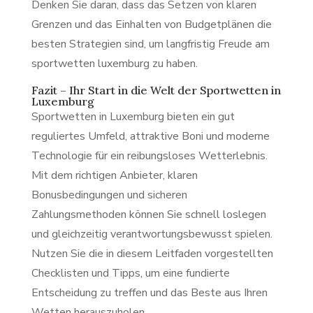
Denken Sie daran, dass das Setzen von klaren
Grenzen und das Einhalten von Budgetplänen die
besten Strategien sind, um langfristig Freude am
sportwetten luxemburg zu haben.
Fazit – Ihr Start in die Welt der Sportwetten in
Luxemburg
Sportwetten in Luxemburg bieten ein gut
reguliertes Umfeld, attraktive Boni und moderne
Technologie für ein reibungsloses Wetterlebnis.
Mit dem richtigen Anbieter, klaren
Bonusbedingungen und sicheren
Zahlungsmethoden können Sie schnell loslegen
und gleichzeitig verantwortungsbewusst spielen.
Nutzen Sie die in diesem Leitfaden vorgestellten
Checklisten und Tipps, um eine fundierte
Entscheidung zu treffen und das Beste aus Ihren
Wetten herauszuholen.