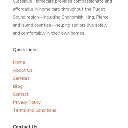
Classique Homecare provides compassionate and
affordable in-home care throughout the Puget
Sound region—including Snohomish, King, Pierce,
and Island counties—helping seniors live safely
and comfortably
in their own homes.
Quick Links
Home
About Us
Services
Blog
Contact
Privacy Policy
Terms and Conditions
Contact Us