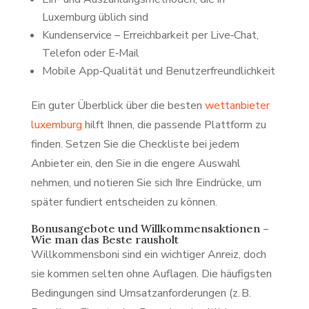
Luxemburg üblich sind
Kundenservice – Erreichbarkeit per Live‑Chat,
Telefon oder E‑Mail
Mobile App‑Qualität und Benutzerfreundlichkeit
Ein guter Überblick über die besten
wettanbieter
luxemburg
hilft Ihnen, die passende Plattform zu
finden. Setzen Sie die Checkliste bei jedem
Anbieter ein, den Sie in die engere Auswahl
nehmen, und notieren Sie sich Ihre Eindrücke, um
später fundiert entscheiden zu können.
Bonusangebote und Willkommensaktionen –
Wie man das Beste rausholt
Willkommensboni sind ein wichtiger Anreiz, doch
sie kommen selten ohne Auflagen. Die häufigsten
Bedingungen sind Umsatzanforderungen (z. B.