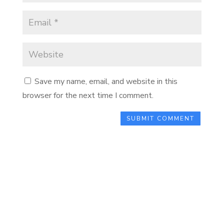
Save my name, email, and website in this
browser for the next time I comment.