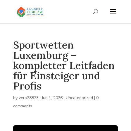
Sportwetten
Luxemburg –
kompletter Leitfaden
für Einsteiger und
Profis
by
vero28873
|
Jun 1, 2026
|
Uncategorized
|
0
comments