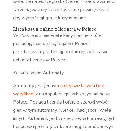
wyborze najlepszego dla Ciebie. Przedstawimy Ci
także najważniejsze cechy, które powinięśzwać,
aby wybrać najlepsze kasyno online.
Lista kasyn online z licencją w Polsce
W Polsce istnieje wiele kasyn online, które
posiadają licencję i są legalne. Poniżej
przedstawiamy listę najpopularniejszych kasyn
online z licencją w Polsce:
Kasyno online Automaty
Automaty jest jednym
najlepsze kasyna bez
weryfikacji
z najpopularniejszych kasyn online w
Polsce. Posiada licencję i oferuje szeroki wybór
gier, w tym automaty, ruletke, blackjacka i wiele
innych. Automaty jest znane z swoich atrakcyjnych
bonusów i promocjach, które mogą pomóc nowym