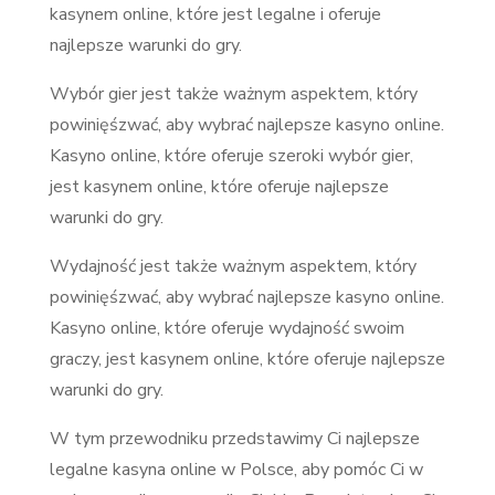
kasynem online, które jest legalne i oferuje
najlepsze warunki do gry.
Wybór gier jest także ważnym aspektem, który
powinięśzwać, aby wybrać najlepsze kasyno online.
Kasyno online, które oferuje szeroki wybór gier,
jest kasynem online, które oferuje najlepsze
warunki do gry.
Wydajność jest także ważnym aspektem, który
powinięśzwać, aby wybrać najlepsze kasyno online.
Kasyno online, które oferuje wydajność swoim
graczy, jest kasynem online, które oferuje najlepsze
warunki do gry.
W tym przewodniku przedstawimy Ci najlepsze
legalne kasyna online w Polsce, aby pomóc Ci w