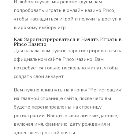
В любом случае, мы рекомендуем вам
попробовать играть в онлайн казино Pinco,
чтобы насладиться игрой и получить доступ к
широкому выбору игр.
Как Зарегистрироваться и Начать Играть в
Pinco Казино
Для начала, вам нужно зарегистрироваться на
официальном сайте Pinco Казино. Вам
потребуется только несколько минут, чтобы
создать свой аккаунт.
Вам нужно кликнуть на кнопку “Регистрация”
на главной странице сайта, после чего вы
будете перенаправлены на страницу
регистрации. Введите свои личные данные,
включая имя, фамилию, дату рождения и
адрес электронной почты.