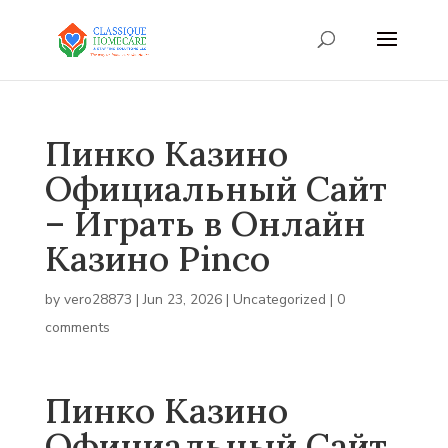
Пинко Казино
Официальный Сайт
– Играть в Онлайн
Казино Pinco
by
vero28873
|
Jun 23, 2026
|
Uncategorized
|
0
comments
Пинко Казино
Официальный Сайт