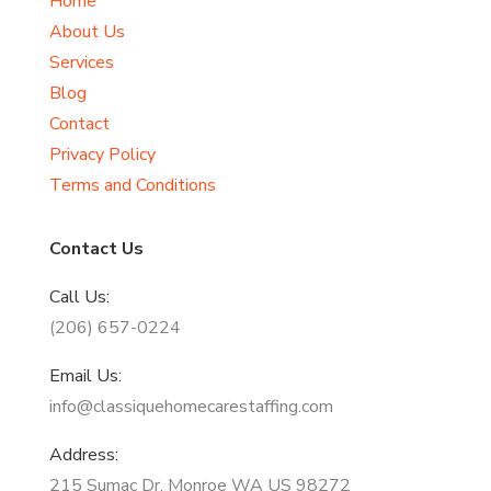
Home
About Us
Services
Blog
Contact
Privacy Policy
Terms and Conditions
Contact Us
Call Us:
(206) 657-0224
Email Us:
info@classiquehomecarestaffing.com
Address:
215 Sumac Dr, Monroe WA US 98272