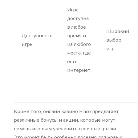
Игра
доступна
в любое
Широкий
Доступность
время и
выбор
игры
из любого
игр
места, где
есть
интернет.
Кроме того, онлайн казино Pinco предлагает
различные бонусы и акции, которые могут
помочь игрокам увеличить свои выигрыши.
Это может быть особенно полезно для новых