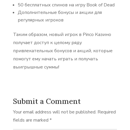
50 бесплатных спинов на игру Book of Dead
Дополнительные бонусы и акции для
регулярных игроков
Таким образом, новый игрок в Pinco Казино
получает доступ к целому ряду
привлекательных бонусов и акций, которые
помогут ему начать играть и получать
выигрышные суммы!
Submit a Comment
Your email address will not be published.
Required
fields are marked
*