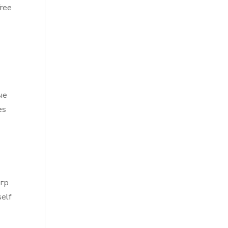
free
ые
es
игр
elf