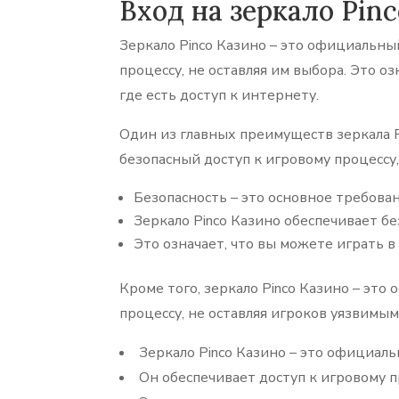
Вход на зеркало Pin
Зеркало Pinco Казино – это официальны
процессу, не оставляя им выбора. Это о
где есть доступ к интернету.
Один из главных преимуществ зеркала Pi
безопасный доступ к игровому процессу
Безопасность – это основное требован
Зеркало Pinco Казино обеспечивает бе
Это означает, что вы можете играть в
Кроме того, зеркало Pinco Казино – это
процессу, не оставляя игроков уязвимы
Зеркало Pinco Казино – это официаль
Он обеспечивает доступ к игровому п