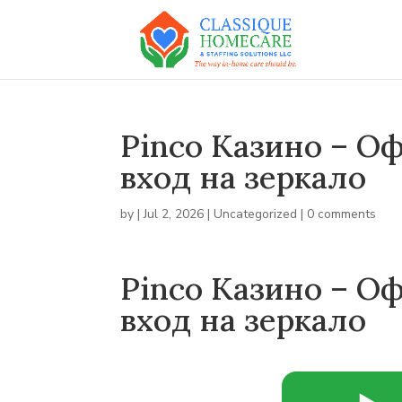
Pinco Казино – О
вход на зеркало
by
|
Jul 2, 2026
|
Uncategorized
|
0 comments
Pinco Казино – О
вход на зеркало