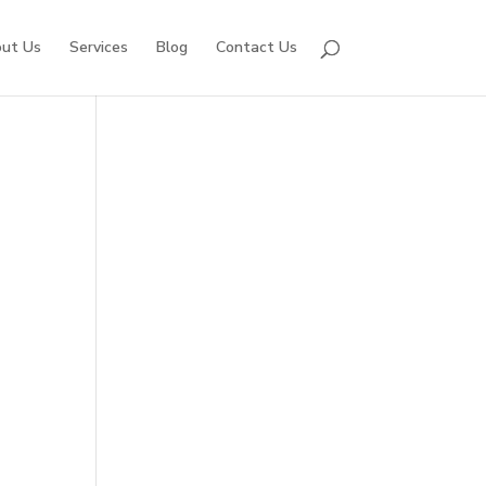
ut Us
Services
Blog
Contact Us