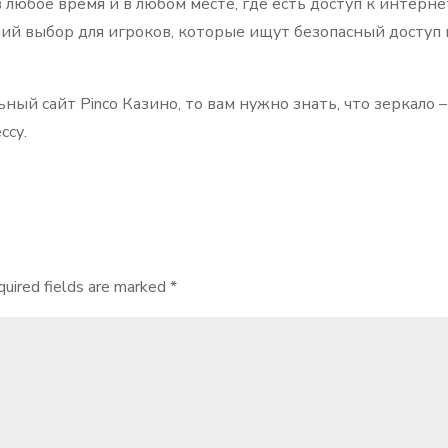
 любое время и в любом месте, где есть доступ к интерне
чший выбор для игроков, которые ищут безопасный доступ 
ый сайт Pinco Казино, то вам нужно знать, что зеркало –
ссу.
uired fields are marked
*