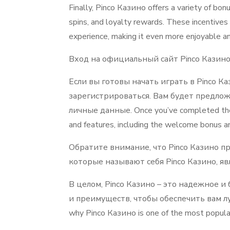
Finally, Pinco Казино offers a variety of bo
spins, and loyalty rewards. These incentives
experience, making it even more enjoyable a
Вход на официальный сайт Pinco Казин
Если вы готовы начать играть в Pinco 
зарегистрироваться. Вам будет предлож
личные данные. Once you’ve completed the r
and features, including the welcome bonus a
Обратите внимание, что Pinco Казино пр
которые называют себя Pinco Казино, я
В целом, Pinco Казино – это надежное и
и преимуществ, чтобы обеспечить вам лучши
why Pinco Казино is one of the most popular