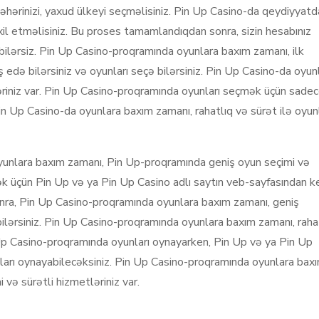
şəhərinizi, yaxud ülkeyi seçməlisiniz. Pin Up Casino-da qeydiyyat
il etməlisiniz. Bu proses tamamlandıqdan sonra, sizin hesabınız
bilərsiz. Pin Up Casino-proqramında oyunlara baxım zamanı, ilk
riş edə bilərsiniz və oyunları seçə bilərsiniz. Pin Up Casino-da oyun
əriniz var. Pin Up Casino-proqramında oyunları seçmək üçün sade
 Pin Up Casino-da oyunlara baxım zamanı, rahatlıq və sürət ilə oyun
unlara baxım zamanı, Pin Up-proqramında geniş oyun seçimi və
ək üçün Pin Up və ya Pin Up Casino adlı saytın veb-sayfasından k
onra, Pin Up Casino-proqramında oyunlara baxım zamanı, geniş
ilərsiniz. Pin Up Casino-proqramında oyunlara baxım zamanı, raha
n Up Casino-proqramında oyunları oynayarken, Pin Up və ya Pin Up
ları oynayabilecəksiniz. Pin Up Casino-proqramında oyunlara bax
və sürətli hizmetləriniz var.