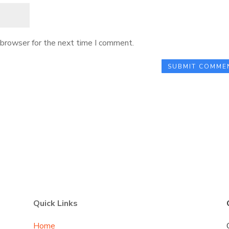
 browser for the next time I comment.
Quick Links
Home