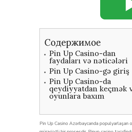
Содержимое
Pin Up Casino-dan
faydaları və nəticələri
Pin Up Casino-gə giriş
Pin Up Casino-da
qeydiyyatdan keçmək 
oyunlara baxım
Pin Up Casino Azərbaycanda populyarlaşan onla
müraciətli bir prosesdir. Pinup casino tərəfi