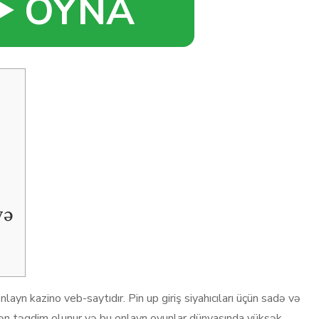
▶️ OYNA
və
yn kazino veb-saytıdır. Pin up giriş siyahıcıları üçün sadə və
ndən təqdim olunur və bu onlayn oyunlar dünyasında yüksək