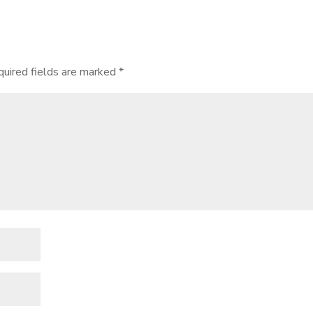
uired fields are marked
*