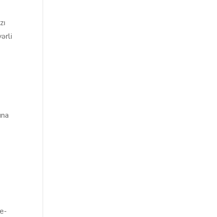
zı
ərli
p
ına
 e-