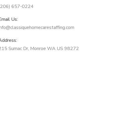
(206) 657-0224
Email Us:
info@classiquehomecarestaffing.com
Address:
215 Sumac Dr, Monroe WA US 98272