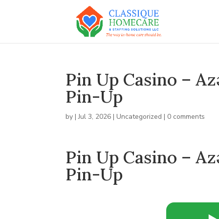
Pin Up Casino – A
Pin-Up
by
|
Jul 3, 2026
|
Uncategorized
|
0 comments
Pin Up Casino – A
Pin-Up