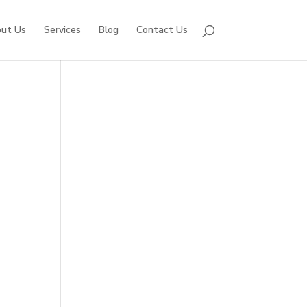
ut Us
Services
Blog
Contact Us