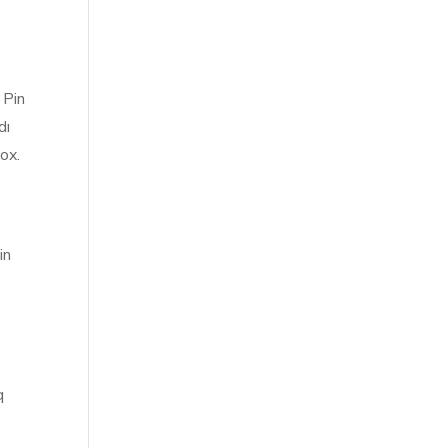
 Pin
dı
çox.
in
q