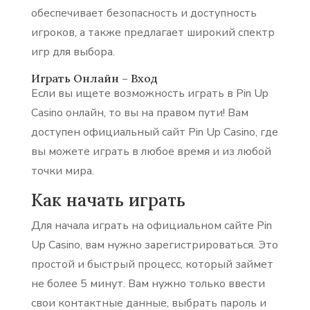
обеспечивает безопасность и доступность
игроков, а также предлагает широкий спектр
игр для выбора.
Играть Онлайн – Вход
Если вы ищете возможность играть в Pin Up
Casino онлайн, то вы на правом пути! Вам
доступен официальный сайт Pin Up Casino, где
вы можете играть в любое время и из любой
точки мира.
Как начать играть
Для начала играть на официальном сайте Pin
Up Casino, вам нужно зарегистрироваться. Это
простой и быстрый процесс, который займет
не более 5 минут. Вам нужно только ввести
свои контактные данные, выбрать пароль и