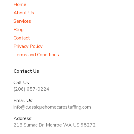
Home
About Us
Services
Blog
Contact
Privacy Policy
Terms and Conditions
Contact Us
Call Us:
(206) 657-0224
Email Us:
info@classiquehomecarestaffing.com
Address:
215 Sumac Dr, Monroe WA US 98272