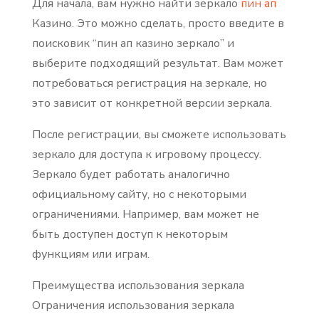
Для начала, вам нужно найти зеркало
пин ап
Казино. Это можно сделать, просто введите в
поисковик “пин ап казино зеркало” и
выберите подходящий результат. Вам может
потребоваться регистрация на зеркале, но
это зависит от конкретной версии зеркала.
После регистрации, вы сможете использовать
зеркало для доступа к игровому процессу.
Зеркало будет работать аналогично
официальному сайту, но с некоторыми
ограничениями. Например, вам может не
быть доступен доступ к некоторым
функциям или играм.
Преимущества использования зеркала
Ограничения использования зеркала