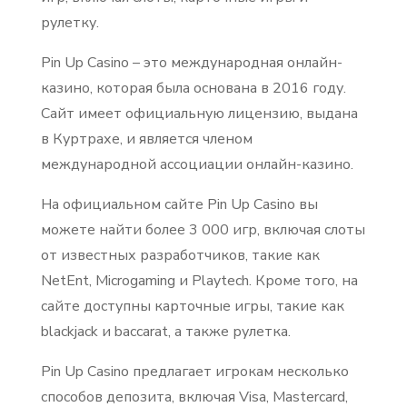
рулетку.
Pin Up Casino – это международная онлайн-
казино, которая была основана в 2016 году.
Сайт имеет официальную лицензию, выдана
в Куртрахе, и является членом
международной ассоциации онлайн-казино.
На официальном сайте Pin Up Casino вы
можете найти более 3 000 игр, включая слоты
от известных разработчиков, такие как
NetEnt, Microgaming и Playtech. Кроме того, на
сайте доступны карточные игры, такие как
blackjack и baccarat, а также рулетка.
Pin Up Casino предлагает игрокам несколько
способов депозита, включая Visa, Mastercard,