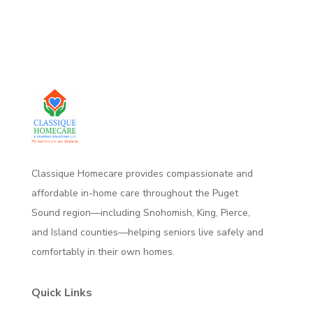
Classique Homecare provides compassionate and
affordable in-home care throughout the Puget
Sound region—including Snohomish, King, Pierce,
and Island counties—helping seniors live safely and
comfortably
in their own homes.
Quick Links