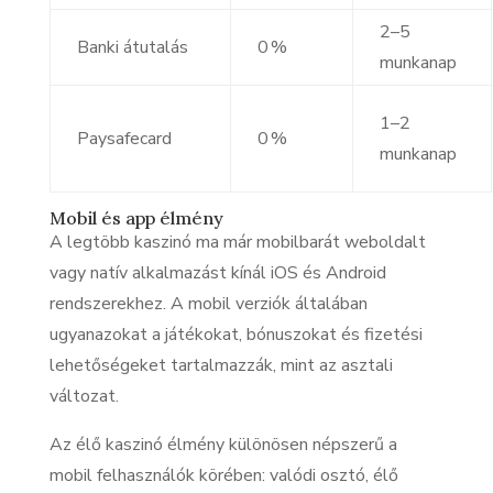
2–5
Banki átutalás
0 %
munkanap
1–2
Paysafecard
0 %
munkanap
Mobil és app élmény
A legtöbb kaszinó ma már mobilbarát weboldalt
vagy natív alkalmazást kínál iOS és Android
rendszerekhez. A mobil verziók általában
ugyanazokat a játékokat, bónuszokat és fizetési
lehetőségeket tartalmazzák, mint az asztali
változat.
Az élő kaszinó élmény különösen népszerű a
mobil felhasználók körében: valódi osztó, élő