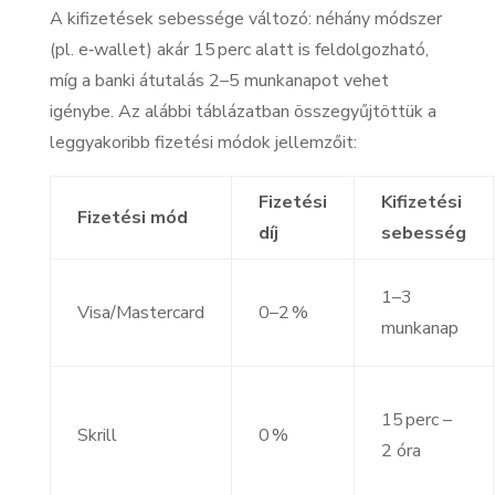
A kifizetések sebessége változó: néhány módszer
(pl. e‑wallet) akár 15 perc alatt is feldolgozható,
míg a banki átutalás 2–5 munkanapot vehet
igénybe. Az alábbi táblázatban összegyűjtöttük a
leggyakoribb fizetési módok jellemzőit:
Fizetési
Kifizetési
Fizetési mód
díj
sebesség
1–3
Visa/Mastercard
0–2 %
munkanap
15 perc –
Skrill
0 %
2 óra