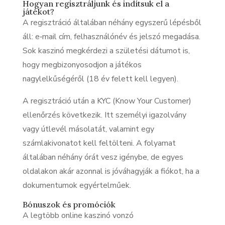
Hogyan regisztráljunk és indítsuk el a
játékot?
A regisztráció általában néhány egyszerű lépésből
áll: e‑mail cím, felhasználónév és jelszó megadása.
Sok kaszinó megkérdezi a születési dátumot is,
hogy megbizonyosodjon a játékos
nagylelkűségéről (18 év felett kell legyen).
A regisztráció után a KYC (Know Your Customer)
ellenőrzés következik. Itt személyi igazolvány
vagy útlevél másolatát, valamint egy
számlakivonatot kell feltölteni. A folyamat
általában néhány órát vesz igénybe, de egyes
oldalakon akár azonnal is jóváhagyják a fiókot, ha a
dokumentumok egyértelműek.
Bónuszok és promóciók
A legtöbb online kaszinó vonzó