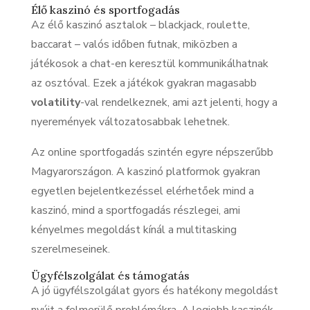
Élő kaszinó és sportfogadás
Az élő kaszinó asztalok – blackjack, roulette,
baccarat – valós időben futnak, miközben a
játékosok a chat-en keresztül kommunikálhatnak
az osztóval. Ezek a játékok gyakran magasabb
volatility
-val rendelkeznek, ami azt jelenti, hogy a
nyeremények változatosabbak lehetnek.
Az online sportfogadás szintén egyre népszerűbb
Magyarországon. A kaszinó platformok gyakran
egyetlen bejelentkezéssel elérhetőek mind a
kaszinó, mind a sportfogadás részlegei, ami
kényelmes megoldást kínál a multitasking
szerelmeseinek.
Ügyfélszolgálat és támogatás
A jó ügyfélszolgálat gyors és hatékony megoldást