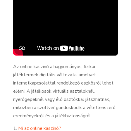
Az online kaszinó a hagyományos, fizikai
játéktermek digitális változata, amelyet
internetkapcsolattal rendelkező eszközről lehet
elérni. A játékosok virtuális asztaloknál,
nyerőgépeknél vagy élő osztókkal játszhatnak,
miközben a szoftver gondoskodik a véletlenszerű
eredményekről és a játékbiztonságról.
Mi az online kaszinó?