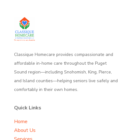
Classique Homecare provides compassionate and
affordable in-home care throughout the Puget
Sound region—including Snohomish, King, Pierce,
and Island counties—helping seniors live safely and
comfortably
in their own homes.
Quick Links
Home
About Us
Services