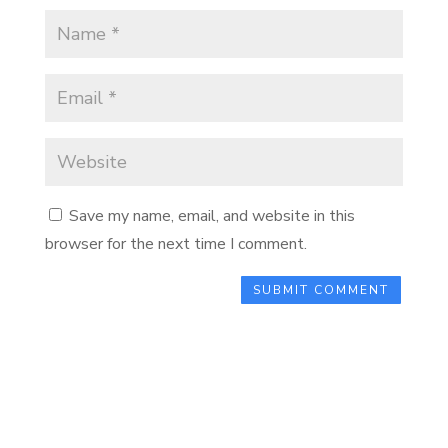
Save my name, email, and website in this
browser for the next time I comment.