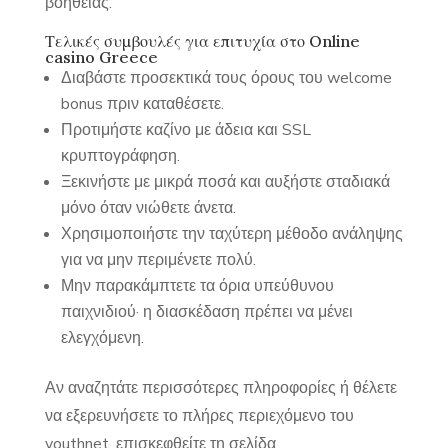
βοήθειας.
Τελικές συμβουλές για επιτυχία στο Online
casino Greece
Διαβάστε προσεκτικά τους όρους του welcome
bonus πριν καταθέσετε.
Προτιμήστε καζίνο με άδεια και SSL
κρυπτογράφηση.
Ξεκινήστε με μικρά ποσά και αυξήστε σταδιακά
μόνο όταν νιώθετε άνετα.
Χρησιμοποιήστε την ταχύτερη μέθοδο ανάληψης
για να μην περιμένετε πολύ.
Μην παρακάμπτετε τα όρια υπεύθυνου
παιχνιδιού· η διασκέδαση πρέπει να μένει
ελεγχόμενη.
Αν αναζητάτε περισσότερες πληροφορίες ή θέλετε
να εξερευνήσετε το πλήρες περιεχόμενο του
youthnet, επισκεφθείτε τη σελίδα