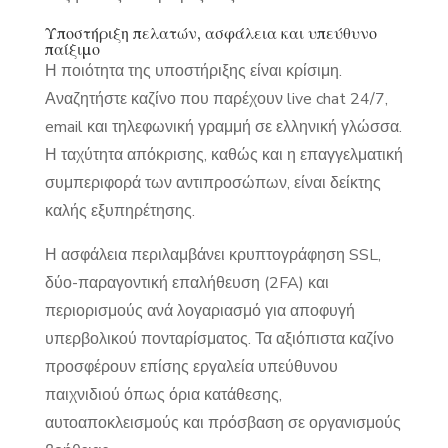
Υποστήριξη πελατών, ασφάλεια και υπεύθυνο
παίξιμο
Η ποιότητα της υποστήριξης είναι κρίσιμη.
Αναζητήστε καζίνο που παρέχουν live chat 24/7,
email και τηλεφωνική γραμμή σε ελληνική γλώσσα.
Η ταχύτητα απόκρισης, καθώς και η επαγγελματική
συμπεριφορά των αντιπροσώπων, είναι δείκτης
καλής εξυπηρέτησης.
Η ασφάλεια περιλαμβάνει κρυπτογράφηση SSL,
δύο-παραγοντική επαλήθευση (2FA) και
περιορισμούς ανά λογαριασμό για αποφυγή
υπερβολικού πονταρίσματος. Τα αξιόπιστα καζίνο
προσφέρουν επίσης εργαλεία υπεύθυνου
παιχνιδιού όπως όρια κατάθεσης,
αυτοαποκλεισμούς και πρόσβαση σε οργανισμούς