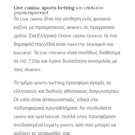
Live casino, sports betting και επιπλέον
χαρακτηριστικά
Το Live casino δίνει την αίσθηση ενός φυσικού
καζίνο, με πραγματικούς dealers σε πραγματικό
χρόνο. Στα Ελληνικά Online casino Greece, τα πιο
δημοφιλή παιχνίδια είναι roulette, blackjack και
baccarat. Τα live streams είναι συνήθως διαθέσιμα
σε HD 720p και έχουν δυνατότητα συνομιλίας με
τους dealers.
Το τμήμα sports betting προσφέρει αγορές σε
ελληνικούς και διεθνείς αθλητικούς διαγωνισμούς.
Οι odds είναι ανταγωνιστικές, ειδικά στα
ποδοσφαιρικά πρωταθλήματα. Αν συνδυάσετε
casino και sportsbook, πολλά sites προσφέρουν
συνδυασμένα loyalty points, κάτι που μπορεί να
αυξήσει τις ανταμοιβές σας.