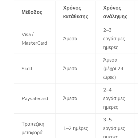
Χρόνος
Χρόνος
Μέθοδος
κατάθεσης
ανάληψης
2–3
Visa /
Άμεσα
εργάσιμες
MasterCard
ημέρες
Άμεσα
Skrill
Άμεσα
(μέχρι 24
ώρες)
2–4
Paysafecard
Άμεσα
εργάσιμες
ημέρες
3–5
Τραπεζική
1–2 ημέρες
εργάσιμες
μεταφορά
ημέρες