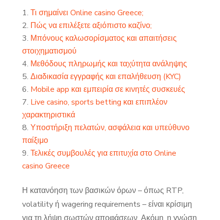
Τι σημαίνει Online casino Greece;
Πώς να επιλέξετε αξιόπιστο καζίνο;
Μπόνους καλωσορίσματος και απαιτήσεις
στοιχηματισμού
Μεθόδους πληρωμής και ταχύτητα ανάληψης
Διαδικασία εγγραφής και επαλήθευση (KYC)
Mobile app και εμπειρία σε κινητές συσκευές
Live casino, sports betting και επιπλέον
χαρακτηριστικά
Υποστήριξη πελατών, ασφάλεια και υπεύθυνο
παίξιμο
Τελικές συμβουλές για επιτυχία στο Online
casino Greece
Η κατανόηση των βασικών όρων – όπως RTP,
volatility ή wagering requirements – είναι κρίσιμη
για τη λήψη σωστών αποφάσεων. Ακόμη, η γνώση