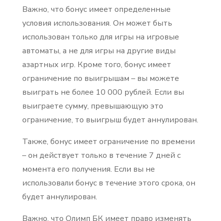
Важно, что бонус имеет определенные
условия использования. Он может быть
использован только для игры на игровые
автоматы, а не для игры на другие виды
азартных игр. Кроме того, бонус имеет
ограничение по выигрышам – вы можете
выиграть не более 10 000 рублей. Если вы
выиграете сумму, превышающую это
ограничение, то выигрыш будет аннулирован.
Также, бонус имеет ограничение по времени
– он действует только в течение 7 дней с
момента его получения. Если вы не
использовали бонус в течение этого срока, он
будет аннулирован.
Важно, что Олимп БК имеет право изменять