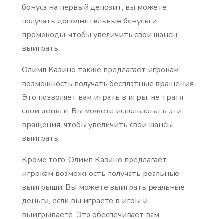
бонуса на первый депозит, вы можете
получать дополнительные бонусы и
промокоды, чтобы увеличить свои шансы
выиграть.
Олимп Казино также предлагает игрокам
возможность получать бесплатные вращения.
Это позволяет вам играть в игры, не тратя
свои деньги. Вы можете использовать эти
вращения, чтобы увеличить свои шансы
выиграть.
Кроме того, Олимп Казино предлагает
игрокам возможность получать реальные
выигрыши. Вы можете выиграть реальные
деньги, если вы играете в игры и
выигрываете. Это обеспечивает вам