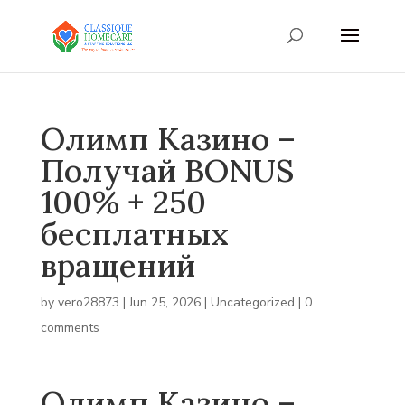
Олимп Казино –
Получай BONUS
100% + 250
бесплатных
вращений
by
vero28873
|
Jun 25, 2026
|
Uncategorized
|
0
comments
Олимп Казино –