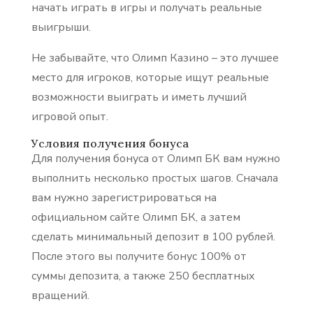
начать играть в игры и получать реальные
выигрыши.
Не забывайте, что Олимп Казино – это лучшее
место для игроков, которые ищут реальные
возможности выиграть и иметь лучший
игровой опыт.
Условия получения бонуса
Для получения бонуса от Олимп БК вам нужно
выполнить несколько простых шагов. Сначала
вам нужно зарегистрироваться на
официальном сайте Олимп БК, а затем
сделать минимальный депозит в 100 рублей.
После этого вы получите бонус 100% от
суммы депозита, а также 250 бесплатных
вращений.