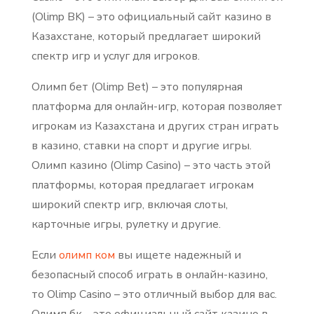
(Olimp BK) – это официальный сайт казино в
Казахстане, который предлагает широкий
спектр игр и услуг для игроков.
Олимп бет (Olimp Bet) – это популярная
платформа для онлайн-игр, которая позволяет
игрокам из Казахстана и других стран играть
в казино, ставки на спорт и другие игры.
Олимп казино (Olimp Casino) – это часть этой
платформы, которая предлагает игрокам
широкий спектр игр, включая слоты,
карточные игры, рулетку и другие.
Если
олимп ком
вы ищете надежный и
безопасный способ играть в онлайн-казино,
то Olimp Casino – это отличный выбор для вас.