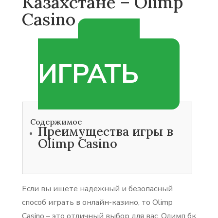
Казахстане – Olimp
Casino
▶️
ИГРАТЬ
Содержимое
Преимущества игры в
Olimp Casino
Если вы ищете надежный и безопасный
способ играть в онлайн-казино, то Olimp
Casino – это отличный выбор для вас. Олимп бк