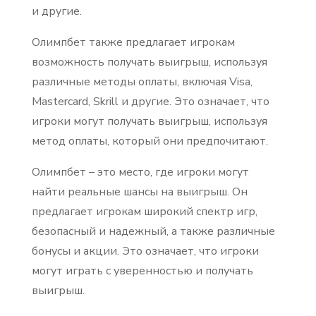
и другие.
Олимпбет также предлагает игрокам
возможность получать выигрыш, используя
различные методы оплаты, включая Visa,
Mastercard, Skrill и другие. Это означает, что
игроки могут получать выигрыш, используя
метод оплаты, который они предпочитают.
Олимпбет – это место, где игроки могут
найти реальные шансы на выигрыш. Он
предлагает игрокам широкий спектр игр,
безопасный и надежный, а также различные
бонусы и акции. Это означает, что игроки
могут играть с уверенностью и получать
выигрыш.