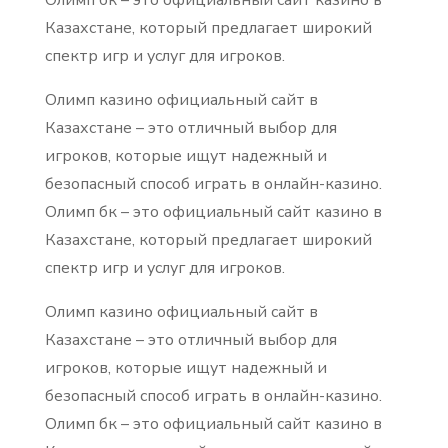
Олимп бк – это официальный сайт казино в
Казахстане, который предлагает широкий
спектр игр и услуг для игроков.
Олимп казино официальный сайт в
Казахстане – это отличный выбор для
игроков, которые ищут надежный и
безопасный способ играть в онлайн-казино.
Олимп бк – это официальный сайт казино в
Казахстане, который предлагает широкий
спектр игр и услуг для игроков.
Олимп казино официальный сайт в
Казахстане – это отличный выбор для
игроков, которые ищут надежный и
безопасный способ играть в онлайн-казино.
Олимп бк – это официальный сайт казино в