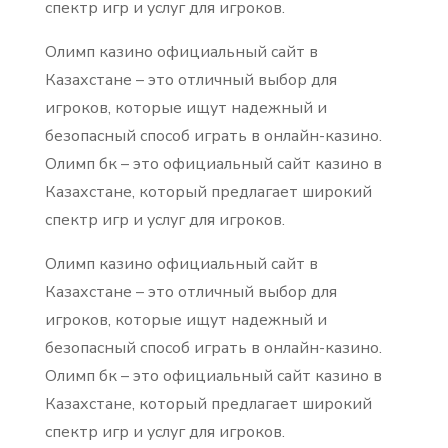
спектр игр и услуг для игроков.
Олимп казино официальный сайт в
Казахстане – это отличный выбор для
игроков, которые ищут надежный и
безопасный способ играть в онлайн-казино.
Олимп бк – это официальный сайт казино в
Казахстане, который предлагает широкий
спектр игр и услуг для игроков.
Олимп казино официальный сайт в
Казахстане – это отличный выбор для
игроков, которые ищут надежный и
безопасный способ играть в онлайн-казино.
Олимп бк – это официальный сайт казино в
Казахстане, который предлагает широкий
спектр игр и услуг для игроков.