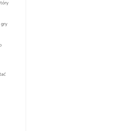
tóry
 gry
o
tać