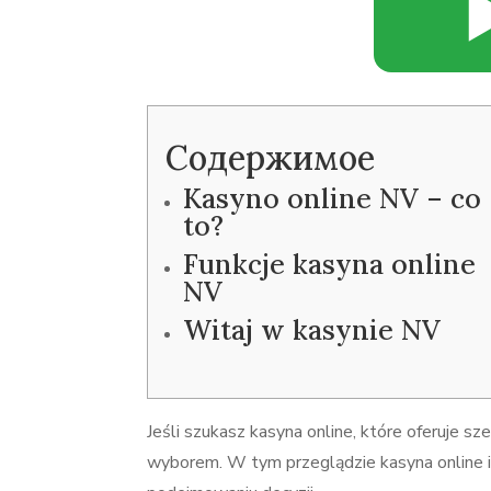
Содержимое
Kasyno online NV – co
to?
Funkcje kasyna online
NV
Witaj w kasynie NV
Jeśli szukasz kasyna online, które oferuje sz
wyborem. W tym przeglądzie kasyna online i 