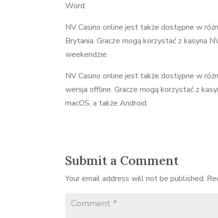
Word.
NV Casino online jest także dostępne w różny
Brytania. Gracze mogą korzystać z kasyna NV 
weekendzie.
NV Casino online jest także dostępne w różn
wersja offline. Gracze mogą korzystać z kas
macOS, a także Android.
Submit a Comment
Your email address will not be published.
Req