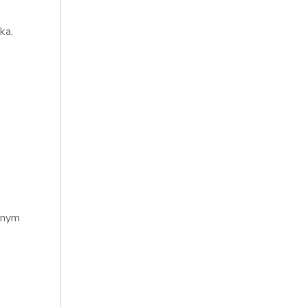
ka,
.
alnym