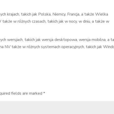
ch krajach, takich jak Polska, Niemcy, Francja, a także Wielka
także w różnych czasach, takich jak w nocy, w dniu, a także w
ych wersjach, takich jak wersja desktopowa, wersja mobilna, a t
yna NV także w różnych systemach operacyjnych, takich jak Wind
uired fields are marked
*