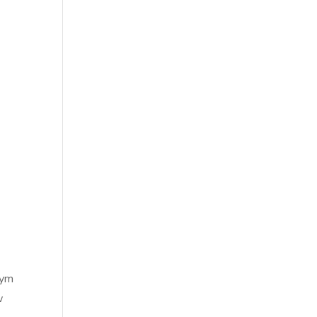
nym
w