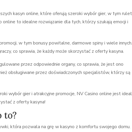
szych kasyn online, które oferują szeroki wybór gier, w tym rulet
o online to idealne rozwiązanie dla tych, którzy szukają emocji i
 promocji, w tym bonusy powitalne, darmowe spiny i wiele innych
raczy, co sprawia, że każdy może skorzystać z oferty kasyna.
gulowane przez odpowiednie organy, co sprawia, że jest ono
wnież obsługiwane przez doświadczonych specjalistów, którzy są
eroki wybór gier i atrakcyjne promocje, NV Casino online jest ide
rzystać z oferty kasyna!
 to?
ywki, która pozwala na grę w kasyno z komfortu swojego domu.