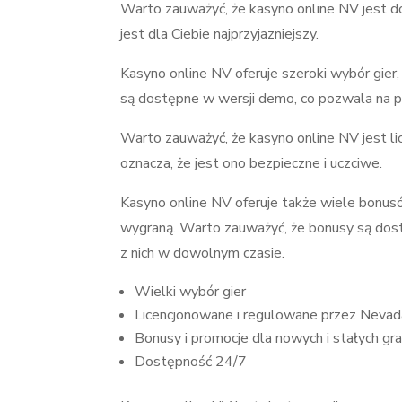
Warto zauważyć, że kasyno online NV jest d
jest dla Ciebie najprzyjazniejszy.
Kasyno online NV oferuje szeroki wybór gier, 
są dostępne w wersji demo, co pozwala na p
Warto zauważyć, że kasyno online NV jest l
oznacza, że jest ono bezpieczne i uczciwe.
Kasyno online NV oferuje także wiele bonus
wygraną. Warto zauważyć, że bonusy są dost
z nich w dowolnym czasie.
Wielki wybór gier
Licencjonowane i regulowane przez Neva
Bonusy i promocje dla nowych i stałych gr
Dostępność 24/7