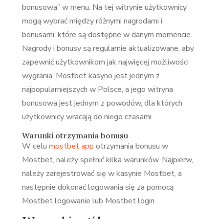
bonusowa” w menu. Na tej witrynie użytkownicy
mogą wybrać między różnymi nagrodami i
bonusami, które są dostępne w danym momencie.
Nagrody i bonusy są regularnie aktualizowane, aby
zapewnić użytkownikom jak najwięcej możliwości
wygrania. Mostbet kasyno jest jednym z
najpopularniejszych w Polsce, a jego witryna
bonusowa jest jednym z powodów, dla których
użytkownicy wracają do niego czasami.
Warunki otrzymania bonusu
W celu
mostbet app
otrzymania bonusu w
Mostbet, należy spełnić kilka warunków. Najpierw,
należy zarejestrować się w kasynie Mostbet, a
następnie dokonać logowania się za pomocą
Mostbet logowanie lub Mostbet login.