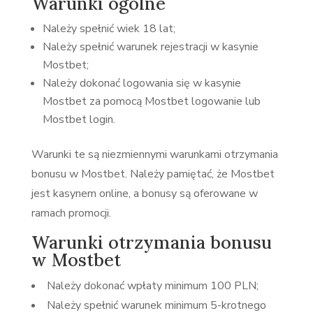
Warunki ogólne
Należy spełnić wiek 18 lat;
Należy spełnić warunek rejestracji w kasynie
Mostbet;
Należy dokonać logowania się w kasynie
Mostbet za pomocą Mostbet logowanie lub
Mostbet login.
Warunki te są niezmiennymi warunkami otrzymania
bonusu w Mostbet. Należy pamiętać, że Mostbet
jest kasynem online, a bonusy są oferowane w
ramach promocji.
Warunki otrzymania bonusu
w Mostbet
Należy dokonać wpłaty minimum 100 PLN;
Należy spełnić warunek minimum 5-krotnego