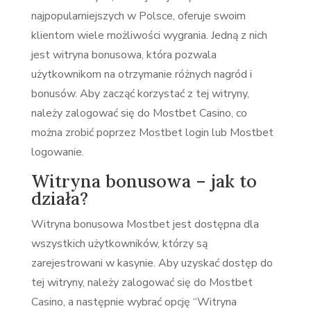
najpopularniejszych w Polsce, oferuje swoim
klientom wiele możliwości wygrania. Jedną z nich
jest witryna bonusowa, która pozwala
użytkownikom na otrzymanie różnych nagród i
bonusów. Aby zacząć korzystać z tej witryny,
należy zalogować się do Mostbet Casino, co
można zrobić poprzez Mostbet login lub Mostbet
logowanie.
Witryna bonusowa – jak to
działa?
Witryna bonusowa Mostbet jest dostępna dla
wszystkich użytkowników, którzy są
zarejestrowani w kasynie. Aby uzyskać dostęp do
tej witryny, należy zalogować się do Mostbet
Casino, a następnie wybrać opcję “Witryna