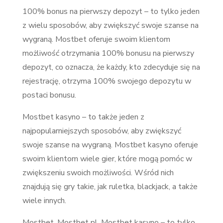
100% bonus na pierwszy depozyt – to tylko jeden
z wielu sposobów, aby zwiększyć swoje szanse na
wygraną. Mostbet oferuje swoim klientom
możliwość otrzymania 100% bonusu na pierwszy
depozyt, co oznacza, że każdy, kto zdecyduje się na
rejestrację, otrzyma 100% swojego depozytu w
postaci bonusu.
Mostbet kasyno – to także jeden z
najpopularniejszych sposobów, aby zwiększyć
swoje szanse na wygraną. Mostbet kasyno oferuje
swoim klientom wiele gier, które mogą pomóc w
zwiększeniu swoich możliwości. Wśród nich
znajdują się gry takie, jak ruletka, blackjack, a także
wiele innych.
Mostbet, Mostbet pl, Mostbet kasyno – to tylko