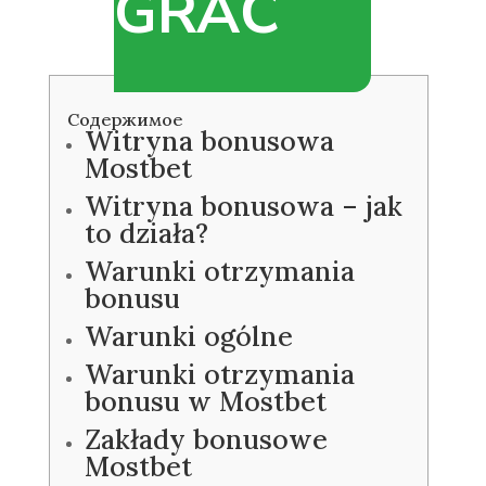
GRAĆ
Содержимое
Witryna bonusowa
Mostbet
Witryna bonusowa – jak
to działa?
Warunki otrzymania
bonusu
Warunki ogólne
Warunki otrzymania
bonusu w Mostbet
Zakłady bonusowe
Mostbet