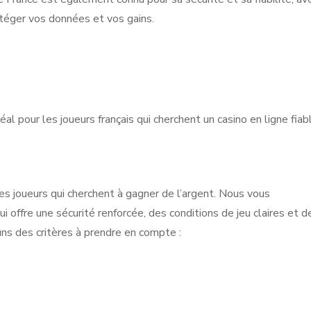
téger vos données et vos gains.
éal pour les joueurs français qui cherchent un casino en ligne fiab
les joueurs qui cherchent à gagner de l’argent. Nous vous
i offre une sécurité renforcée, des conditions de jeu claires et d
uns des critères à prendre en compte :
s