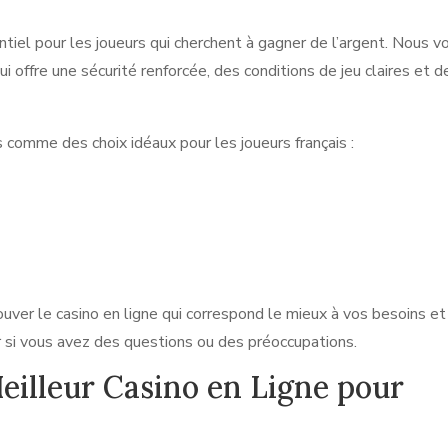
ntiel pour les joueurs qui cherchent à gagner de l’argent. Nous v
i offre une sécurité renforcée, des conditions de jeu claires et d
 comme des choix idéaux pour les joueurs français :
uver le casino en ligne qui correspond le mieux à vos besoins et
r si vous avez des questions ou des préoccupations.
eilleur Casino en Ligne pour