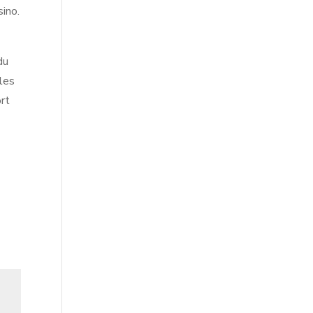
ino.
du
 les
ort