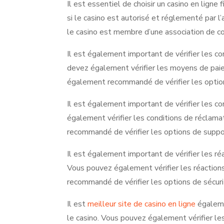
Il est essentiel de choisir un casino en ligne
si le casino est autorisé et réglementé par l
le casino est membre d’une association de con
Il est également important de vérifier les co
devez également vérifier les moyens de paie
également recommandé de vérifier les options
Il est également important de vérifier les c
également vérifier les conditions de réclamat
recommandé de vérifier les options de suppo
Il est également important de vérifier les ré
Vous pouvez également vérifier les réactions
recommandé de vérifier les options de sécur
Il est
meilleur site de casino en ligne
égaleme
le casino. Vous pouvez également vérifier les