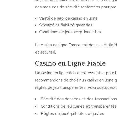
des mesures de sécurité renforcées pour pro
Varité de jeux de casino en ligne
Sécurité et fiabilité garanties
Conditions de jeu exceptionnelles
Le casino en ligne France est donc un choix id
et sécurisé.
Casino en Ligne Fiable
Un casino en ligne fiable est essentiel pour 
recommandons de choisir un casino en ligne qu
règles de jeu transparentes. Voici quelques-
Sécurité des données et des transaction
Conditions de jeu claires et transparentes
Règles de jeu équitables et justes