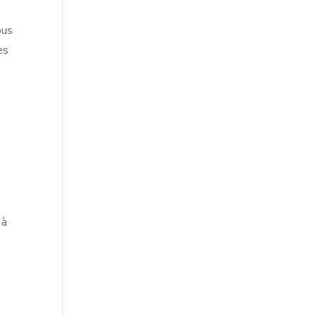
ous
es
 à