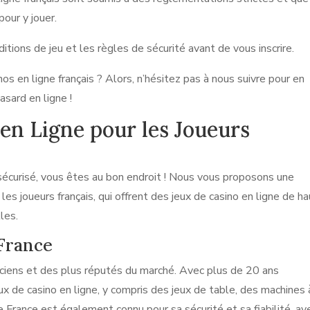
our y jouer.
tions de jeu et les règles de sécurité avant de vous inscrire.
os en ligne français ? Alors, n’hésitez pas à nous suivre pour en
asard en ligne !
 en Ligne pour les Joueurs
t sécurisé, vous êtes au bon endroit ! Nous vous proposons une
les joueurs français, qui offrent des jeux de casino en ligne de h
les.
 France
anciens et des plus réputés du marché. Avec plus de 20 ans
eux de casino en ligne, y compris des jeux de table, des machines 
ne France est également connu pour sa sécurité et sa fiabilité, av