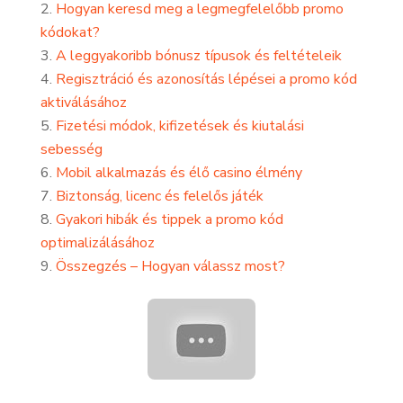
Hogyan keresd meg a legmegfelelőbb promo
kódokat?
A leggyakoribb bónusz típusok és feltételeik
Regisztráció és azonosítás lépései a promo kód
aktiválásához
Fizetési módok, kifizetések és kiutalási
sebesség
Mobil alkalmazás és élő casino élmény
Biztonság, licenc és felelős játék
Gyakori hibák és tippek a promo kód
optimalizálásához
Összegzés – Hogyan válassz most?