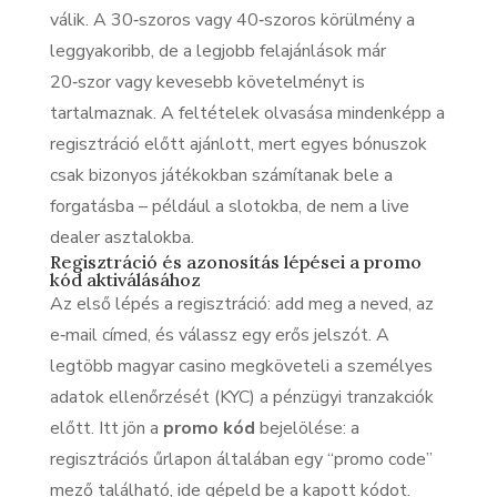
válik. A 30‑szoros vagy 40‑szoros körülmény a
leggyakoribb, de a legjobb felajánlások már
20‑szor vagy kevesebb követelményt is
tartalmaznak. A feltételek olvasása mindenképp a
regisztráció előtt ajánlott, mert egyes bónuszok
csak bizonyos játékokban számítanak bele a
forgatásba – például a slotokba, de nem a live
dealer asztalokba.
Regisztráció és azonosítás lépései a promo
kód aktiválásához
Az első lépés a regisztráció: add meg a neved, az
e‑mail címed, és válassz egy erős jelszót. A
legtöbb magyar casino megköveteli a személyes
adatok ellenőrzését (KYC) a pénzügyi tranzakciók
előtt. Itt jön a
promo kód
bejelölése: a
regisztrációs űrlapon általában egy “promo code”
mező található, ide gépeld be a kapott kódot.