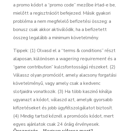
a promo kódot a “promo code” mezőbe írtad-e be,
mielőtt a regisztrációt befejezed. Másik gyakori
probléma a nem megfelelő befizetési összeg: a
bonusz csak akkor aktiválódik, ha a befizetett
összeg legalább a minimum követelmény.
Tippek: (1) Olvasd el a “terms & conditions” részt
alaposan, különösen a
wagering requirement
és a
“game contribution” kulcsfontosságú részeket. (2)
Válassz olyan promóciót, amely alacsony forgatási
követelményű, vagy amely csak a kedvenc
slotjaidra vonatkozik. (3) Ha több kaszinó kínálja
ugyanazt a kódot, válaszd azt, amelyik gyorsabb
kifizetéseket és jobb ügyfélszolgálatot biztosít.
(4) Mindig tartsd kéznél a promóciós kódot, mert
egyes ajánlatok csak 24 óráig érvényesek.
Összegzés – Hogyan válassz most?