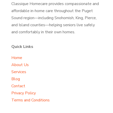
Classique Homecare provides compassionate and
affordable in-home care throughout the Puget
Sound region—including Snohomish, King, Pierce,
and Island counties—helping seniors live safely
and comfortably
in their own homes.
Quick Links
Home
About Us
Services
Blog
Contact
Privacy Policy
Terms and Conditions