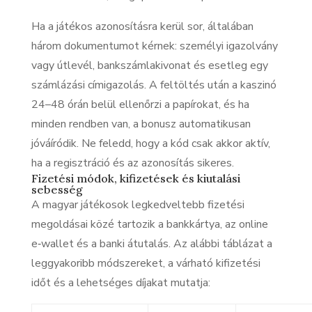
Ha a játékos azonosításra kerül sor, általában
három dokumentumot kérnek: személyi igazolvány
vagy útlevél, bankszámlakivonat és esetleg egy
számlázási címigazolás. A feltöltés után a kaszinó
24–48 órán belül ellenőrzi a papírokat, és ha
minden rendben van, a bonusz automatikusan
jóváíródik. Ne feledd, hogy a kód csak akkor aktív,
ha a regisztráció és az azonosítás sikeres.
Fizetési módok, kifizetések és kiutalási
sebesség
A magyar játékosok legkedveltebb fizetési
megoldásai közé tartozik a bankkártya, az online
e‑wallet és a banki átutalás. Az alábbi táblázat a
leggyakoribb módszereket, a várható kifizetési
időt és a lehetséges díjakat mutatja: