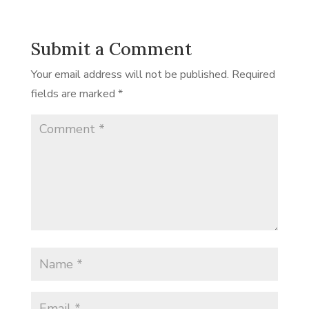
Submit a Comment
Your email address will not be published.
Required
fields are marked
*