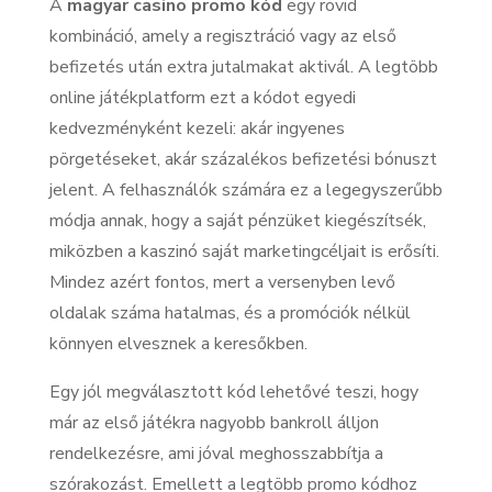
A
magyar casino promo kód
egy rövid
kombináció, amely a regisztráció vagy az első
befizetés után extra jutalmakat aktivál. A legtöbb
online játékplatform ezt a kódot egyedi
kedvezményként kezeli: akár ingyenes
pörgetéseket, akár százalékos befizetési bónuszt
jelent. A felhasználók számára ez a legegyszerűbb
módja annak, hogy a saját pénzüket kiegészítsék,
miközben a kaszinó saját marketingcéljait is erősíti.
Mindez azért fontos, mert a versenyben levő
oldalak száma hatalmas, és a promóciók nélkül
könnyen elvesznek a keresőkben.
Egy jól megválasztott kód lehetővé teszi, hogy
már az első játékra nagyobb bankroll álljon
rendelkezésre, ami jóval meghosszabbítja a
szórakozást. Emellett a legtöbb promo kódhoz