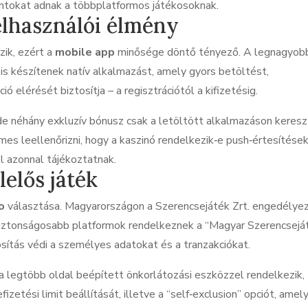
ontokat adnak a többplatformos játékosoknak.
elhasználói élmény
zik, ezért a
mobile app
minősége döntő tényező. A legnagyob
is készítenek natív alkalmazást, amely gyors betöltést,
ó elérését biztosítja – a regisztrációtól a kifizetésig.
de néhány exkluzív bónusz csak a letöltött alkalmazáson keresz
mes leellenőrizni, hogy a kaszinó rendelkezik‑e push‑értesítések
l azonnal tájékoztatnak.
lelős játék
o
választása. Magyarországon a Szerencsejáték Zrt. engedélyez
biztonságosabb platformok rendelkeznek a “Magyar Szerencsejá
osítás védi a személyes adatokat és a tranzakciókat.
 a legtöbb oldal beépített önkorlátozási eszközzel rendelkezik,
fizetési limit beállítását, illetve a “self‑exclusion” opciót, amel