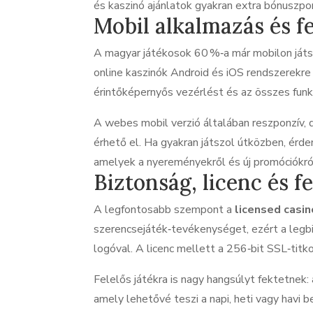
és kaszinó ajánlatok gyakran extra bónuszp
Mobil alkalmazás és f
A magyar játékosok 60 %‑a már mobilon játs
online kaszinók Android és iOS rendszerekre 
érintőképernyős vezérlést és az összes funkci
A webes mobil verzió általában reszponzív, 
érhető el. Ha gyakran játszol útközben, érde
amelyek a nyereményekről és új promóciókró
Biztonság, licenc és fe
A legfontosabb szempont a
licensed casin
szerencsejáték‑tevékenységet, ezért a leg
logóval. A licenc mellett a 256‑bit SSL‑titk
Felelős játékra is nagy hangsúlyt fektetnek:
amely lehetővé teszi a napi, heti vagy havi be