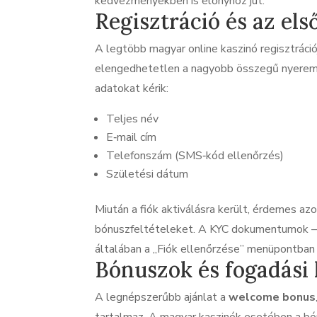
kedvezményekben is előnyhöz jut.
Regisztráció és az els
A legtöbb magyar online kaszinó regisztráci
elengedhetetlen a nagyobb összegű nyeremén
adatokat kérik:
Teljes név
E‑mail cím
Telefonszám (SMS‑kód ellenőrzés)
Születési dátum
Miután a fiók aktiválásra került, érdemes az
bónuszfeltételeket. A KYC dokumentumok – p
általában a „Fiók ellenőrzése” menüpontban t
Bónuszok és fogadási
A legnépszerűbb ajánlat a
welcome bonus