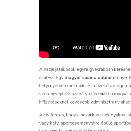
A hazai játékosok egyre gyakrabban keresnek
szabva. Egy
magyar casino online
előnye, h
helyi nyelven működik, és a fizetési megold
szerencsejáték‑szabályozás miatt a magyar 
kifizetéseknél kevesebb adminisztratív akadá
Az is fontos, hogy a hazai kaszinók gyakran 
vagy helyi sporteseményekre épülő sportfoga