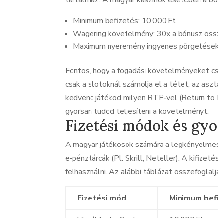
tartalmaz. A magyar kaszinók esetében a bó
Minimum befizetés: 10 000 Ft
Wagering követelmény: 30x a bónusz öss
Maximum nyeremény ingyenes pörgetésekn
Fontos, hogy a fogadási követelményeket csa
csak a slotoknál számolja el a tétet, az aszt
kedvenc játékod milyen RTP‑vel (Return to P
gyorsan tudod teljesíteni a követelményt.
Fizetési módok és gyo
A magyar játékosok számára a legkényelmes
e‑pénztárcák (Pl. Skrill, Neteller). A kifiz
felhasználni. Az alábbi táblázat összefoglal
Fizetési mód
Minimum bef