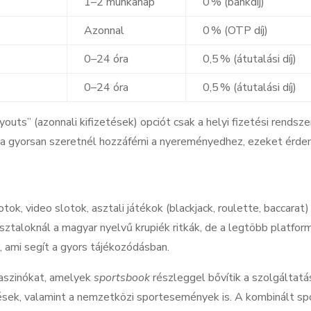
1–2 munkanap
0 % (bankdíj)
Azonnal
0 % (OTP díj)
0–24 óra
0,5 % (átutalási díj)
0–24 óra
0,5 % (átutalási díj)
outs” (azonnali kifizetések) opciót csak a helyi fizetési rendsz
 ha gyorsan szeretnél hozzáférni a nyereményedhez, ezeket érd
tok, video slotok, asztali játékok (blackjack, roulette, baccarat)
asztaloknál a magyar nyelvű krupiék ritkák, de a legtöbb platfor
, ami segít a gyors tájékozódásban.
kaszinókat, amelyek
sportsbook
részleggel bővítik a szolgáltatá
ések, valamint a nemzetközi sportesemények is. A kombinált sp