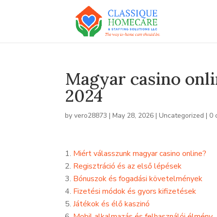
Magyar casino onlin
2024
by
vero28873
|
May 28, 2026
|
Uncategorized
|
0 
Miért válasszunk magyar casino online?
Regisztráció és az első lépések
Bónuszok és fogadási követelmények
Fizetési módok és gyors kifizetések
Játékok és élő kaszinó
Mobil alkalmazás és felhasználói élmény