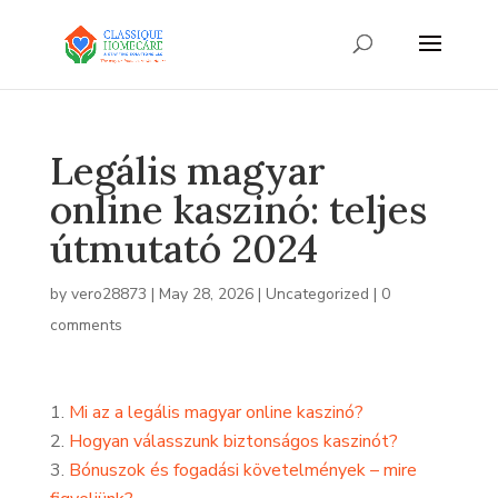
Legális magyar
online kaszinó: teljes
útmutató 2024
by
vero28873
|
May 28, 2026
|
Uncategorized
|
0
comments
Mi az a legális magyar online kaszinó?
Hogyan válasszunk biztonságos kaszinót?
Bónuszok és fogadási követelmények – mire