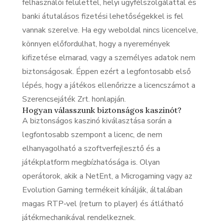
felhasználói felülettel, helyi ügyfélszolgálattal és
banki átutalásos fizetési lehetőségekkel is fel
vannak szerelve. Ha egy weboldal nincs licencelve,
könnyen előfordulhat, hogy a nyeremények
kifizetése elmarad, vagy a személyes adatok nem
biztonságosak. Éppen ezért a legfontosabb első
lépés, hogy a játékos ellenőrizze a licencszámot a
Szerencsejáték Zrt. honlapján.
Hogyan válasszunk biztonságos kaszinót?
A biztonságos kaszinó kiválasztása során a
legfontosabb szempont a licenc, de nem
elhanyagolható a szoftverfejlesztő és a
játékplatform megbízhatósága is. Olyan
operátorok, akik a NetEnt, a Microgaming vagy az
Evolution Gaming termékeit kínálják, általában
magas RTP‑vel (return to player) és átlátható
játékmechanikával rendelkeznek.