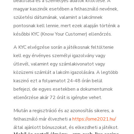
beállítása és a személyes adatok kitöltése. A
magyar kaszinók esetében a felhasználó nevének,
születési dátumának, valamint a lakcímnek
pontosnak kell lennie, mert ezek alapján történik a
későbbi KYC (Know Your Customer) ellenőrzés.
A KYC elvégzése során a játékosnak feltöltenie
kell egy érvényes személyi igazolvány vagy
útlevél, valamint egy számlakivonatot vagy
közüzemi számlát a lakcím igazolására. A legtöbb
kaszinó ezt a folyamatot 24‑48 órán belül
befejezi, de egyes esetekben a dokumentumok
ellenőrzése akár 72 órát is igénybe vehet.
Miután a regisztráció és az azonosítás sikeres, a
felhasználó már élvezheti a
https://ome2021.hu/
által ajánlott bónuszokat, és elkezdheti a játékot.