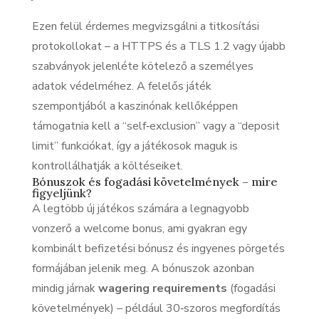
Ezen felül érdemes megvizsgálni a titkosítási
protokollokat – a HTTPS és a TLS 1.2 vagy újabb
szabványok jelenléte kötelező a személyes
adatok védelméhez. A felelős játék
szempontjából a kaszinónak kellőképpen
támogatnia kell a “self‑exclusion” vagy a “deposit
limit” funkciókat, így a játékosok maguk is
kontrollálhatják a költéseiket.
Bónuszok és fogadási követelmények – mire
figyeljünk?
A legtöbb új játékos számára a legnagyobb
vonzerő a welcome bonus, ami gyakran egy
kombinált befizetési bónusz és ingyenes pörgetés
formájában jelenik meg. A bónuszok azonban
mindig járnak
wagering requirements
(fogadási
követelmények) – például 30‑szoros megfordítás