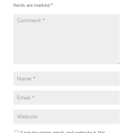
fields are marked
*
Save my name, email, and website in this