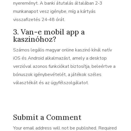
nyereményt. A banki átutalás általában 2‑3
munkanapot vesz igénybe, míg a kártyás
visszafizetés 24‑48 órát.
3. Van-e mobil app a
kaszinóhoz?
Számos legális magyar online kaszinó kínál natív
iOS és Android alkalmazást, amely a desktop
verzióval azonos funkciókat biztosítja, beleértve a
bónuszok igénybevételét, a játékok széles
választékát és az ügyfélszolgálatot.
Submit a Comment
Your email address will not be published.
Required