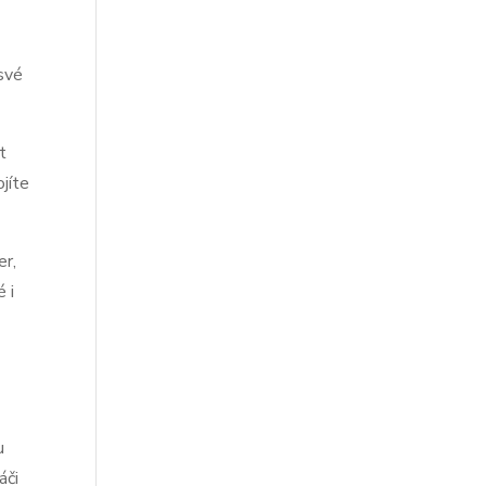
 své
t
jíte
er,
é i
u
áči