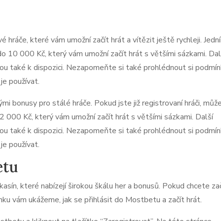
 hráče, které vám umožní začít hrát a vítězit ještě rychleji. Jedn
o 10 000 Kč, který vám umožní začít hrát s většími sázkami. Dal
sou také k dispozici. Nezapomeňte si také prohlédnout si podmín
 je používat.
i bonusy pro stálé hráče. Pokud jste již registrovaní hráči, můž
 2 000 Kč, který vám umožní začít hrát s většími sázkami. Další
sou také k dispozici. Nezapomeňte si také prohlédnout si podmín
 je používat.
etu
kasín, které nabízejí širokou škálu her a bonusů. Pokud chcete za
ánku vám ukážeme, jak se přihlásit do Mostbetu a začít hrát.