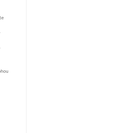
te
y
y
ohou