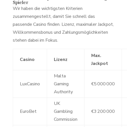
Spieler
Wir haben die wichtigsten Kriterien
zusammengestellt, damit Sie schnell das
passende Casino finden. Lizenz, maximaler Jackpot,
Willkommensbonus und Zahlungsmöglichkeiten
stehen dabei im Fokus.
Max.
Casino
Lizenz
Jackpot
Malta
LuxCasino
Gaming
€5 000 000
Authority
UK
EuroBet
Gambling
€3 200 000
Commission