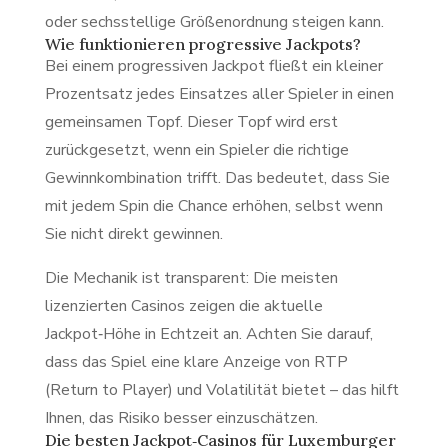
oder sechsstellige Größenordnung steigen kann.
Wie funktionieren progressive Jackpots?
Bei einem progressiven Jackpot fließt ein kleiner
Prozentsatz jedes Einsatzes aller Spieler in einen
gemeinsamen Topf. Dieser Topf wird erst
zurückgesetzt, wenn ein Spieler die richtige
Gewinnkombination trifft. Das bedeutet, dass Sie
mit jedem Spin die Chance erhöhen, selbst wenn
Sie nicht direkt gewinnen.
Die Mechanik ist transparent: Die meisten
lizenzierten Casinos zeigen die aktuelle
Jackpot‑Höhe in Echtzeit an. Achten Sie darauf,
dass das Spiel eine klare Anzeige von RTP
(Return to Player) und Volatilität bietet – das hilft
Ihnen, das Risiko besser einzuschätzen.
Die besten Jackpot‑Casinos für Luxemburger