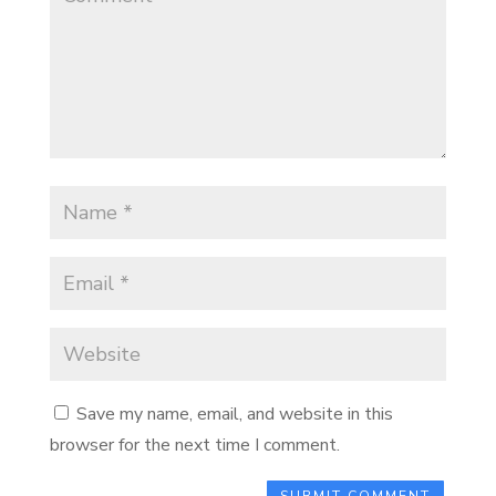
Save my name, email, and website in this
browser for the next time I comment.