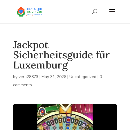
Jackpot
Sicherheitsguide für
Luxemburg
by
vero28873
|
May 31, 2026
|
Uncategorized
|
0
comments