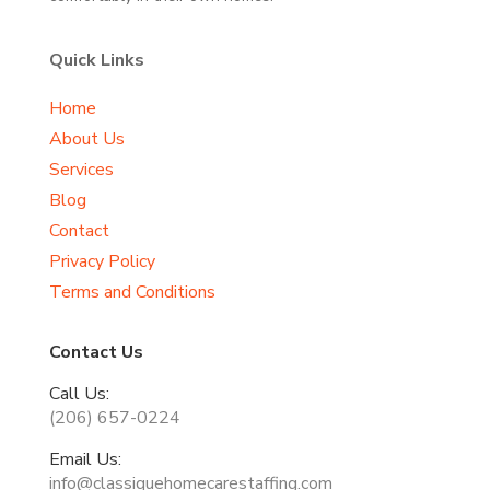
Quick Links
Home
About Us
Services
Blog
Contact
Privacy Policy
Terms and Conditions
Contact Us
Call Us:
(206) 657-0224
Email Us:
info@classiquehomecarestaffing.com