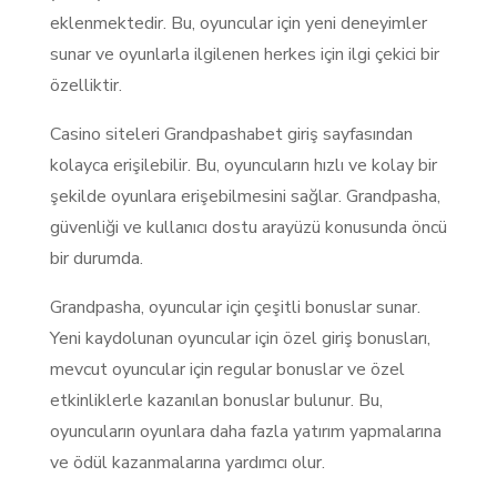
eklenmektedir. Bu, oyuncular için yeni deneyimler
sunar ve oyunlarla ilgilenen herkes için ilgi çekici bir
özelliktir.
Casino siteleri Grandpashabet giriş sayfasından
kolayca erişilebilir. Bu, oyuncuların hızlı ve kolay bir
şekilde oyunlara erişebilmesini sağlar. Grandpasha,
güvenliği ve kullanıcı dostu arayüzü konusunda öncü
bir durumda.
Grandpasha, oyuncular için çeşitli bonuslar sunar.
Yeni kaydolunan oyuncular için özel giriş bonusları,
mevcut oyuncular için regular bonuslar ve özel
etkinliklerle kazanılan bonuslar bulunur. Bu,
oyuncuların oyunlara daha fazla yatırım yapmalarına
ve ödül kazanmalarına yardımcı olur.