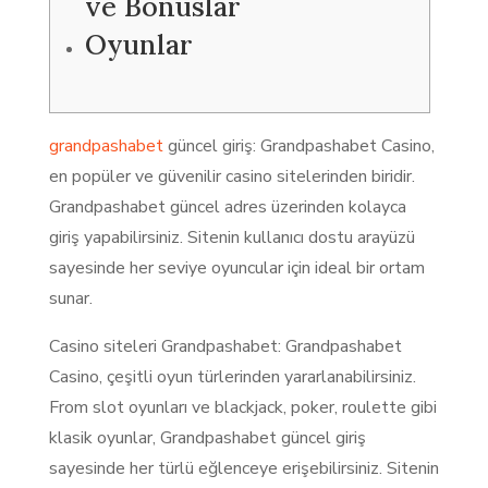
ve Bonuslar
Oyunlar
grandpashabet
güncel giriş: Grandpashabet Casino,
en popüler ve güvenilir casino sitelerinden biridir.
Grandpashabet güncel adres üzerinden kolayca
giriş yapabilirsiniz. Sitenin kullanıcı dostu arayüzü
sayesinde her seviye oyuncular için ideal bir ortam
sunar.
Casino siteleri Grandpashabet: Grandpashabet
Casino, çeşitli oyun türlerinden yararlanabilirsiniz.
From slot oyunları ve blackjack, poker, roulette gibi
klasik oyunlar, Grandpashabet güncel giriş
sayesinde her türlü eğlenceye erişebilirsiniz. Sitenin