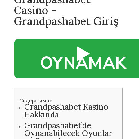
Casino –
Grandpashabet Giriş
▶️
OYNAMAK
Содержимое
Grandpashabet Kasino
Hakkında
Grandpashabet’de
Oynanabilecek Oyunlar