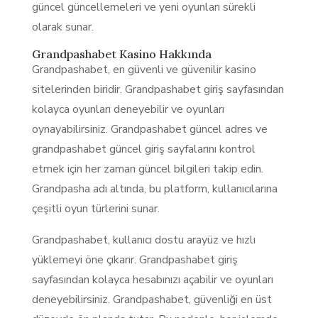
güncel güncellemeleri ve yeni oyunları sürekli
olarak sunar.
Grandpashabet Kasino Hakkında
Grandpashabet, en güvenli ve güvenilir kasino
sitelerinden biridir. Grandpashabet giriş sayfasından
kolayca oyunları deneyebilir ve oyunları
oynayabilirsiniz. Grandpashabet güncel adres ve
grandpashabet güncel giriş sayfalarını kontrol
etmek için her zaman güncel bilgileri takip edin.
Grandpasha adı altında, bu platform, kullanıcılarına
çeşitli oyun türlerini sunar.
Grandpashabet, kullanıcı dostu arayüz ve hızlı
yüklemeyi öne çıkarır. Grandpashabet giriş
sayfasından kolayca hesabınızı açabilir ve oyunları
deneyebilirsiniz. Grandpashabet, güvenliği en üst