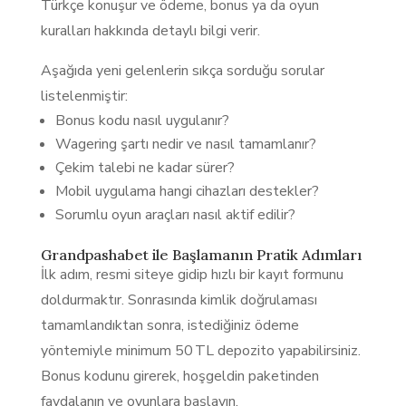
Türkçe konuşur ve ödeme, bonus ya da oyun
kuralları hakkında detaylı bilgi verir.
Aşağıda yeni gelenlerin sıkça sorduğu sorular
listelenmiştir:
Bonus kodu nasıl uygulanır?
Wagering şartı nedir ve nasıl tamamlanır?
Çekim talebi ne kadar sürer?
Mobil uygulama hangi cihazları destekler?
Sorumlu oyun araçları nasıl aktif edilir?
Grandpashabet ile Başlamanın Pratik Adımları
İlk adım, resmi siteye gidip hızlı bir kayıt formunu
doldurmaktır. Sonrasında kimlik doğrulaması
tamamlandıktan sonra, istediğiniz ödeme
yöntemiyle minimum 50 TL depozito yapabilirsiniz.
Bonus kodunu girerek, hoşgeldin paketinden
faydalanın ve oyunlara başlayın.