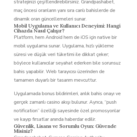
stratejinizi çeşitlendirebilirsiniz. Grandpashabet,
maç öncesi oranların yanı sıra canlı bahislerde de
dinamik oran güncellemeleri sunar.
Mobil Uygulama ve Kullanıcı Deneyimi: Hangi
Cihazda Nasıl Çalışır?
Platform, hem Android hem de iOS için native bir
mobil uygulama sunar. Uygulama, hızlı yükleme
süresi ve düşük veri tüketimi ile dikkat çeker;
böylece kullanıcılar seyahat ederken bile sorunsuz
bahis yapabilir. Web tarayıcısı üzerinden de
tamamen duyarlı bir tasarım mevcuttur.
Uygulamada bonus bildirimleri, anlık bahis onayı ve
gerçek zamanlı casino akışı bulunur. Ayrıca, “push
notification” özelliği sayesinde özel promosyonlar
ve kayıp fırsatlar anında haberdar edilir.
Güvenlik, Lisans ve Sorumlu Oyun: Güvende
Misiniz?