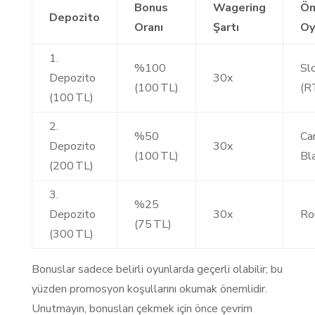
Bonus
Wagering
Ön
Depozito
Oranı
Şartı
Oy
1.
%100
Sl
Depozito
30x
(100 TL)
(R
(100 TL)
2.
%50
Can
Depozito
30x
(100 TL)
Bl
(200 TL)
3.
%25
Depozito
30x
Ro
(75 TL)
(300 TL)
Bonuslar sadece belirli oyunlarda geçerli olabilir; bu
yüzden promosyon koşullarını okumak önemlidir.
Unutmayın, bonusları çekmek için önce çevrim