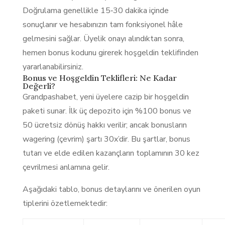
Doğrulama genellikle 15‑30 dakika içinde
sonuçlanır ve hesabınızın tam fonksiyonel hâle
gelmesini sağlar. Üyelik onayı alındıktan sonra,
hemen bonus kodunu girerek hoşgeldin teklifinden
yararlanabilirsiniz.
Bonus ve Hoşgeldin Teklifleri: Ne Kadar
Değerli?
Grandpashabet, yeni üyelere cazip bir hoşgeldin
paketi sunar. İlk üç depozito için %100 bonus ve
50 ücretsiz dönüş hakkı verilir; ancak bonusların
wagering (çevrim) şartı 30x’dir. Bu şartlar, bonus
tutarı ve elde edilen kazançların toplamının 30 kez
çevrilmesi anlamına gelir.
Aşağıdaki tablo, bonus detaylarını ve önerilen oyun
tiplerini özetlemektedir: