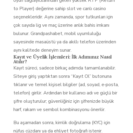
oyun sağlayıcılarından gelen yüksek RTP (Return
to Player) değerine sahip slot ve canlı casino
seçenekleridir. Aynı zamanda, spor tutkunları için
çok sayıda lig ve maç üzerine anlık bahis imkanı
bulunur. Grandpashabet, mobil uyumluluğu
sayesinde masaüstü ya da akıllı telefon üzerinden
aynı kalitede deneyim sunar.
Kayıt ve Üyelik İşlemleri: İlk Adımınız Nasıl
Atılır?
Kayıt süreci, sadece birkaç adımda tamamlanabilir.
Siteye giriş yaptıktan sonra “Kayıt Ol” butonuna
tıklanır ve temel kişisel bilgiler (ad, soyad, e‑posta,
telefon) girilir. Ardından bir kullanıcı adı ve güçlü bir
şifre oluşturulur; güvenliğiniz için şifrenizde büyük
harf, rakam ve sembol kombinasyonu önerilir.
Bu aşamadan sonra, kimlik doğrulama (KYC) için
nüfus cüzdanı ya da ehliyet fotoğrafı istenir.