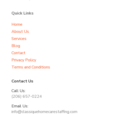
Quick Links
Home
About Us
Services
Blog
Contact
Privacy Policy
Terms and Conditions
Contact Us
Call Us:
(206) 657-0224
Email Us:
info@classiquehomecarestaffing.com