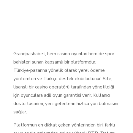
Grandpashabet, hem casino oyunları hem de spor
bahisleri sunan kapsamlı bir platformdur.
Türkiye‑pazarına yönelik olarak yerel ödeme
yöntemleri ve Türkçe destek ekibi bulunur. Site,
lisanslı bir casino operatörü tarafından yönetildiği
için oyunculara adil oyun garantisi verir. Kullanıcı
dostu tasarımı, yeni gelenlerin hızlıca yön bulmasını
sağlar.
Platformun en dikkat çeken yönlerinden biri, farklı