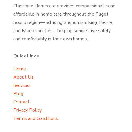
Classique Homecare provides compassionate and
affordable in-home care throughout the Puget
Sound region—including Snohomish, King, Pierce,
and Island counties—helping seniors live safely
and comfortably
in their own homes.
Quick Links
Home
About Us
Services
Blog
Contact
Privacy Policy
Terms and Conditions