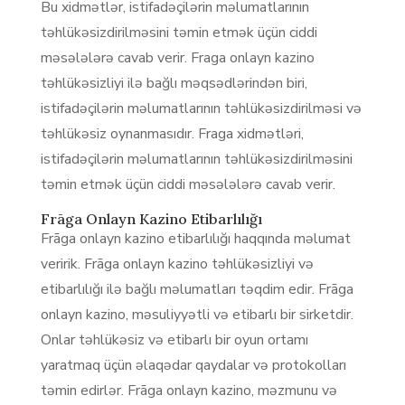
Bu xidmətlər, istifadəçilərin məlumatlarının
təhlükəsizdirilməsini təmin etmək üçün ciddi
məsələlərə cavab verir. Fraga onlayn kazino
təhlükəsizliyi ilə bağlı məqsədlərindən biri,
istifadəçilərin məlumatlarının təhlükəsizdirilməsi və
təhlükəsiz oynanmasıdır. Fraga xidmətləri,
istifadəçilərin məlumatlarının təhlükəsizdirilməsini
təmin etmək üçün ciddi məsələlərə cavab verir.
Frāga Onlayn Kazino Etibarlılığı
Frāga onlayn kazino etibarlılığı haqqında məlumat
veririk. Frāga onlayn kazino təhlükəsizliyi və
etibarlılığı ilə bağlı məlumatları təqdim edir. Frāga
onlayn kazino, məsuliyyətli və etibarlı bir sirketdir.
Onlar təhlükəsiz və etibarlı bir oyun ortamı
yaratmaq üçün əlaqədar qaydalar və protokolları
təmin edirlər. Frāga onlayn kazino, məzmunu və