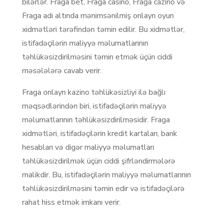
bilərlər. Fraga bet, Fraga casino, Fraga cazino və
Fraga adı altında mənimsənilmiş onlayn oyun
xidmətləri tərəfindən təmin edilir. Bu xidmətlər,
istifadəçilərin maliyyə məlumatlarının
təhlükəsizdirilməsini təmin etmək üçün ciddi
məsələlərə cavab verir.
Fraga onlayn kazino təhlükəsizliyi ilə bağlı
məqsədlərindən biri, istifadəçilərin maliyyə
məlumatlarının təhlükəsizdirilməsidir. Fraga
xidmətləri, istifadəçilərin kredit kartaları, bank
hesabları və digər maliyyə məlumatları
təhlükəsizdirilmək üçün ciddi şifrləndirmələrə
malikdir. Bu, istifadəçilərin maliyyə məlumatlarının
təhlükəsizdirilməsini təmin edir və istifadəçilərə
rahat hiss etmək imkanı verir.