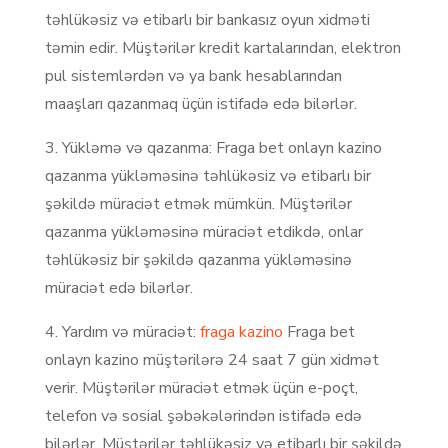
təhlükəsiz və etibarlı bir bankasız oyun xidməti
təmin edir. Müştərilər kredit kartalarından, elektron
pul sistemlərdən və ya bank hesablarından
maaşları qazanmaq üçün istifadə edə bilərlər.
3. Yükləmə və qazanma: Fraga bet onlayn kazino
qazanma yükləməsinə təhlükəsiz və etibarlı bir
şəkildə müraciət etmək mümkün. Müştərilər
qazanma yükləməsinə müraciət etdikdə, onlar
təhlükəsiz bir şəkildə qazanma yükləməsinə
müraciət edə bilərlər.
4. Yardım və müraciət:
fraga kazino
Fraga bet
onlayn kazino müştərilərə 24 saat 7 gün xidmət
verir. Müştərilər müraciət etmək üçün e-poçt,
telefon və sosial şəbəkələrindən istifadə edə
bilərlər. Müştərilər təhlükəsiz və etibarlı bir şəkildə