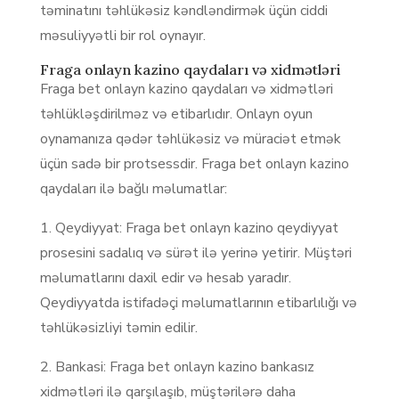
təminatını təhlükəsiz kəndləndirmək üçün ciddi
məsuliyyətli bir rol oynayır.
Fraga onlayn kazino qaydaları və xidmətləri
Fraga bet onlayn kazino qaydaları və xidmətləri
təhlükləşdirilməz və etibarlıdır. Onlayn oyun
oynamanıza qədər təhlükəsiz və müraciət etmək
üçün sadə bir protsessdir. Fraga bet onlayn kazino
qaydaları ilə bağlı məlumatlar:
1. Qeydiyyat: Fraga bet onlayn kazino qeydiyyat
prosesini sadalıq və sürət ilə yerinə yetirir. Müştəri
məlumatlarını daxil edir və hesab yaradır.
Qeydiyyatda istifadəçi məlumatlarının etibarlılığı və
təhlükəsizliyi təmin edilir.
2. Bankasi: Fraga bet onlayn kazino bankasız
xidmətləri ilə qarşılaşıb, müştərilərə daha