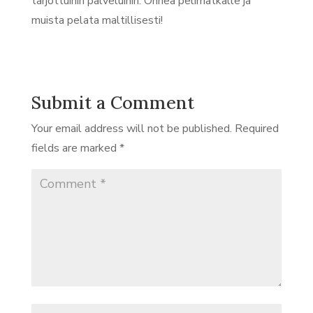
tarjottuihin palveluihin. Onnea pelimatkalle ja
muista pelata maltillisesti!
Submit a Comment
Your email address will not be published.
Required
fields are marked
*