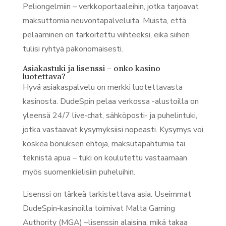
Peliongelmiin – verkkoportaaleihin, jotka tarjoavat
maksuttomia neuvontapalveluita. Muista, että
pelaaminen on tarkoitettu viihteeksi, eikä siihen
tulisi ryhtyä pakonomaisesti.
Asiakastuki ja lisenssi – onko kasino
luotettava?
Hyvä asiakaspalvelu on merkki luotettavasta
kasinosta. DudeSpin pelaa verkossa -alustoilla on
yleensä 24/7 live‑chat, sähköposti- ja puhelintuki,
jotka vastaavat kysymyksiisi nopeasti. Kysymys voi
koskea bonuksen ehtoja, maksutapahtumia tai
teknistä apua – tuki on koulutettu vastaamaan
myös suomenkielisiin puheluihin.
Lisenssi on tärkeä tarkistettava asia. Useimmat
DudeSpin‑kasinoilla toimivat Malta Gaming
Authority (MGA) –lisenssin alaisina, mikä takaa