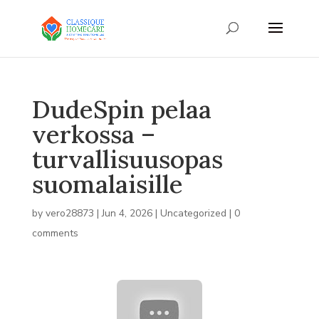
DudeSpin pelaa
verkossa –
turvallisuusopas
suomalaisille
by
vero28873
|
Jun 4, 2026
|
Uncategorized
|
0
comments