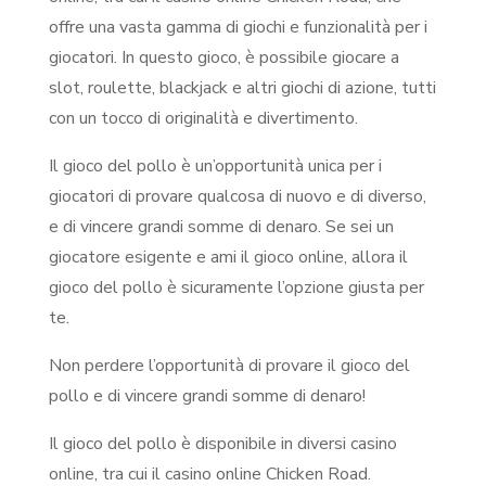
offre una vasta gamma di giochi e funzionalità per i
giocatori. In questo gioco, è possibile giocare a
slot, roulette, blackjack e altri giochi di azione, tutti
con un tocco di originalità e divertimento.
Il gioco del pollo è un’opportunità unica per i
giocatori di provare qualcosa di nuovo e di diverso,
e di vincere grandi somme di denaro. Se sei un
giocatore esigente e ami il gioco online, allora il
gioco del pollo è sicuramente l’opzione giusta per
te.
Non perdere l’opportunità di provare il gioco del
pollo e di vincere grandi somme di denaro!
Il gioco del pollo è disponibile in diversi casino
online, tra cui il casino online Chicken Road.