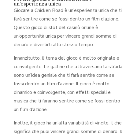
un’esperienza unica
Giocare a Chicken Road è un’esperienza unica che ti
farà sentire come se fossi dentro un film d’azione.
Questo gioco di slot del casinò online è
un’opportunità unica per vincere grandi somme di
denaro e divertirti allo stesso tempo.
Innanzitutto, il tema del gioco è molto originale e
coinvolgente. Le galline che attraversano la strada
sono un’idea geniale che ti farà sentire come se
fossi dentro un film d’azione. Il gioco è molto
dinamico e coinvolgente, con effetti speciali e
musica che ti faranno sentire come se fossi dentro
un film d’azione.
Inoltre, il gioco ha un’alta variabilità di vincite, il che
significa che puoi vincere grandi somme di denaro. Il