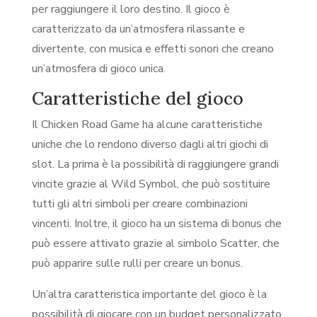
per raggiungere il loro destino. Il gioco è
caratterizzato da un’atmosfera rilassante e
divertente, con musica e effetti sonori che creano
un’atmosfera di gioco unica.
Caratteristiche del gioco
Il Chicken Road Game ha alcune caratteristiche
uniche che lo rendono diverso dagli altri giochi di
slot. La prima è la possibilità di raggiungere grandi
vincite grazie al Wild Symbol, che può sostituire
tutti gli altri simboli per creare combinazioni
vincenti. Inoltre, il gioco ha un sistema di bonus che
può essere attivato grazie al simbolo Scatter, che
può apparire sulle rulli per creare un bonus.
Un’altra caratteristica importante del gioco è la
possibilità di giocare con un budget personalizzato.