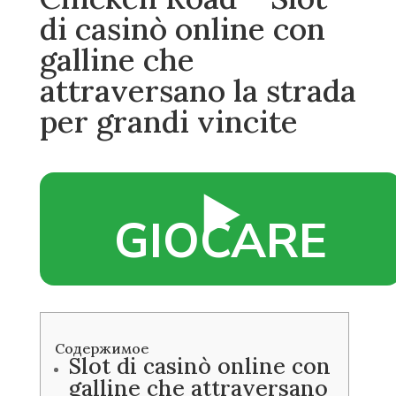
di casinò online con
galline che
attraversano la strada
per grandi vincite
▶️
GIOCARE
Содержимое
Slot di casinò online con
galline che attraversano