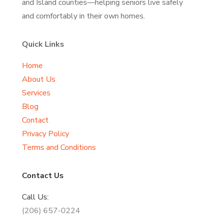
and Island counties—helping seniors live safely
and comfortably
in their own homes.
Quick Links
Home
About Us
Services
Blog
Contact
Privacy Policy
Terms and Conditions
Contact Us
Call Us:
(206) 657-0224