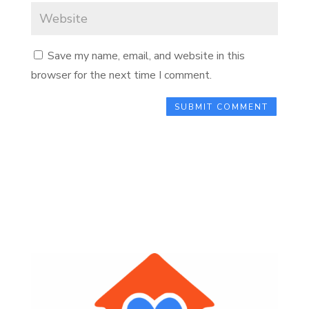
Save my name, email, and website in this
browser for the next time I comment.