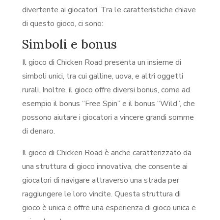
divertente ai giocatori. Tra le caratteristiche chiave
di questo gioco, ci sono:
Simboli e bonus
Il gioco di Chicken Road presenta un insieme di
simboli unici, tra cui galline, uova, e altri oggetti
rurali. Inoltre, il gioco offre diversi bonus, come ad
esempio il bonus “Free Spin” e il bonus “Wild”, che
possono aiutare i giocatori a vincere grandi somme
di denaro.
Il gioco di Chicken Road è anche caratterizzato da
una struttura di gioco innovativa, che consente ai
giocatori di navigare attraverso una strada per
raggiungere le loro vincite. Questa struttura di
gioco è unica e offre una esperienza di gioco unica e