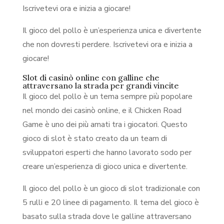
Iscrivetevi ora e inizia a giocare!
Il gioco del pollo è un’esperienza unica e divertente
che non dovresti perdere. Iscrivetevi ora e inizia a
giocare!
Slot di casinò online con galline che
attraversano la strada per grandi vincite
Il gioco del pollo è un tema sempre più popolare
nel mondo dei casinò online, e il Chicken Road
Game è uno dei più amati tra i giocatori. Questo
gioco di slot è stato creato da un team di
sviluppatori esperti che hanno lavorato sodo per
creare un’esperienza di gioco unica e divertente.
Il gioco del pollo è un gioco di slot tradizionale con
5 rulli e 20 linee di pagamento. Il tema del gioco è
basato sulla strada dove le galline attraversano