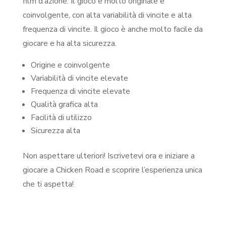
film d’azione. Il gioco è molto originale e
coinvolgente, con alta variabilità di vincite e alta
frequenza di vincite. Il gioco è anche molto facile da
giocare e ha alta sicurezza.
Origine e coinvolgente
Variabilità di vincite elevate
Frequenza di vincite elevate
Qualità grafica alta
Facilità di utilizzo
Sicurezza alta
Non aspettare ulteriori! Iscrivetevi ora e iniziare a
giocare a Chicken Road e scoprire l’esperienza unica
che ti aspetta!