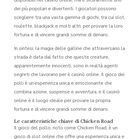
disponibili nel casinò online, ma è sicuramente uno
dei più popolari e divertenti. I giocatori possono
scegliere tra una vasta gamma di giochi, tra cui slot,
roulette, blackjack e molti altri, per provare la loro
fortuna e di vincere grandi somme di denaro.
In sintesi, la magia delle galline che attraversano la
strada è data dal fatto che queste creature,
apparentemente innocenti, sono in realtà agenti
segreti che lavorano per il casinò online. Il gioco dei
polli è un’esperienza unica e emozionante che
combina azione, suspense e avventura, e il casinò
online è il luogo ideale per provare la propria
fortuna e di vincere grandi somme di denaro.
Le caratteristiche chiave di Chicken Road
Il gioco del pollo, noto come Chicken Road, è un
gioco di slot online che offre una esperienza unica e