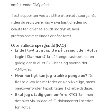
omfattende FAQ‑afsnit.
Test supporten ved at stille et enkelt spørgsmål
inden du registrerer dig – svarhastigheden og
kvaliteten giver et solidt indtryk af, hvor
professionelt casinoet er håndteret.
Ofte stillede spørgsmål (FAQ)
Er det lovligt at spille på casino uden Rofus
login i Danmark?
Ja, så længe casinoet har en
gyldig dansk eller EU‑licens og overholder
AML‑krav.
Hvor hurtigt kan jeg trække penge ud?
De
fleste e‑wallet‑metoder er øjeblikkelige, mens
bankoverførsler typisk tager 1‑2 arbejdsdage.
Skal jeg stadig gennemføre KYC?
Ja – men
det sker via upload af ID‑dokumenter i stedet
for Rofus.