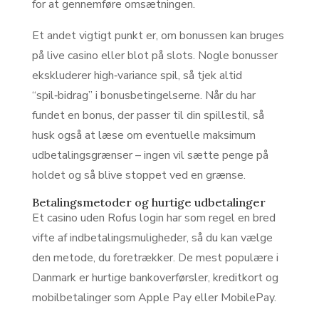
for at gennemføre omsætningen.
Et andet vigtigt punkt er, om bonussen kan bruges
på live casino eller blot på slots. Nogle bonusser
ekskluderer high‑variance spil, så tjek altid
“spil‑bidrag” i bonusbetingelserne. Når du har
fundet en bonus, der passer til din spillestil, så
husk også at læse om eventuelle maksimum
udbetalingsgrænser – ingen vil sætte penge på
holdet og så blive stoppet ved en grænse.
Betalingsmetoder og hurtige udbetalinger
Et casino uden Rofus login har som regel en bred
vifte af indbetalingsmuligheder, så du kan vælge
den metode, du foretrækker. De mest populære i
Danmark er hurtige bankoverførsler, kreditkort og
mobilbetalinger som Apple Pay eller MobilePay.