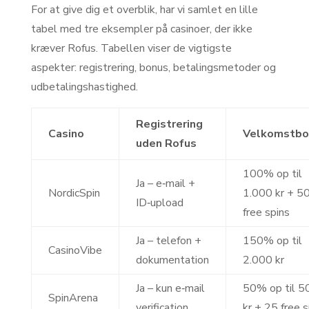
For at give dig et overblik, har vi samlet en lille
tabel med tre eksempler på casinoer, der ikke
kræver Rofus. Tabellen viser de vigtigste
aspekter: registrering, bonus, betalingsmetoder og
udbetalingshastighed.
Registrering
Casino
Velkomstbo
uden Rofus
100% op til
Ja – e‑mail +
NordicSpin
1.000 kr + 5
ID‑upload
free spins
Ja – telefon +
150% op til
CasinoVibe
dokumentation
2.000 kr
Ja – kun e‑mail
50% op til 5
SpinArena
verification
kr + 25 free s