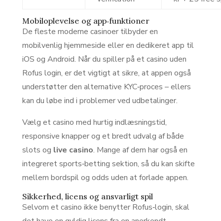
Mobiloplevelse og app‑funktioner
De fleste moderne casinoer tilbyder en
mobilvenlig hjemmeside eller en dedikeret app til
iOS og Android. Når du spiller på et casino uden
Rofus login, er det vigtigt at sikre, at appen også
understøtter den alternative KYC‑proces – ellers
kan du løbe ind i problemer ved udbetalinger.
Vælg et casino med hurtig indlæsningstid,
responsive knapper og et bredt udvalg af både
slots og
live casino
. Mange af dem har også en
integreret sports‑betting sektion, så du kan skifte
mellem bordspil og odds uden at forlade appen.
Sikkerhed, licens og ansvarligt spil
Selvom et casino ikke benytter Rofus‑login, skal
det have en gyldig licens fra en anerkendt