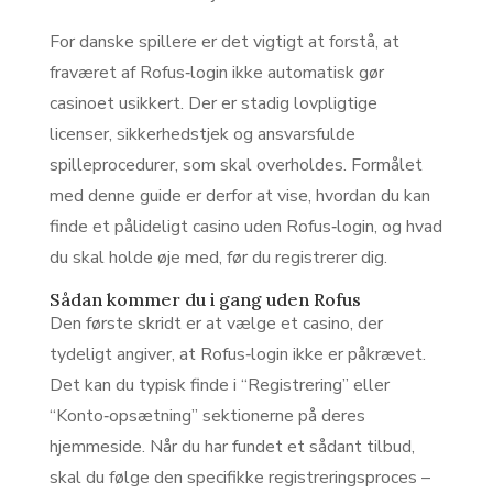
For danske spillere er det vigtigt at forstå, at
fraværet af Rofus‑login ikke automatisk gør
casinoet usikkert. Der er stadig lovpligtige
licenser, sikkerhedstjek og ansvarsfulde
spilleprocedurer, som skal overholdes. Formålet
med denne guide er derfor at vise, hvordan du kan
finde et pålideligt casino uden Rofus‑login, og hvad
du skal holde øje med, før du registrerer dig.
Sådan kommer du i gang uden Rofus
Den første skridt er at vælge et casino, der
tydeligt angiver, at Rofus‑login ikke er påkrævet.
Det kan du typisk finde i “Registrering” eller
“Konto‑opsætning” sektionerne på deres
hjemmeside. Når du har fundet et sådant tilbud,
skal du følge den specifikke registreringsproces –