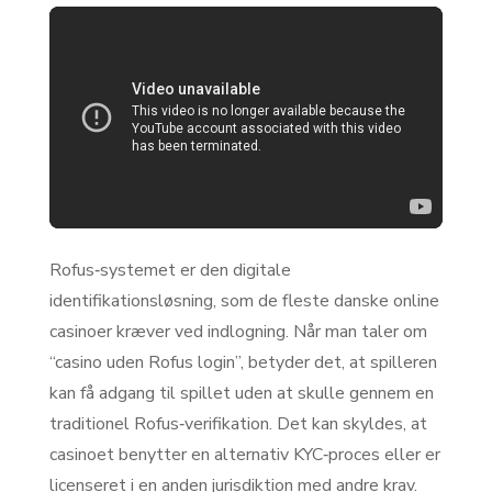
Rofus‑systemet er den digitale
identifikationsløsning, som de fleste danske online
casinoer kræver ved indlogning. Når man taler om
“casino uden Rofus login”, betyder det, at spilleren
kan få adgang til spillet uden at skulle gennem en
traditionel Rofus‑verifikation. Det kan skyldes, at
casinoet benytter en alternativ KYC‑proces eller er
licenseret i en anden jurisdiktion med andre krav.