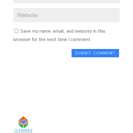
Save my name, email, and website in this
browser for the next time I comment.