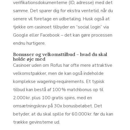
verifikationsdokumenterne (ID, adresse) med det
samme. Det sparer dig for ekstra ventetid, når du
senere vil foretage en udbetaling. Husk også at
tjekke om casinoet tilbyder en “social login” via
Google eller Facebook – det kan gøre processen
endnu hurtigere.
Bonusser og velkomsttilbud – hvad du skal
holde øje med
Casinoer uden om Rofus har ofte mere attraktive
velkomstpakker, men de kan også indeholde
komplekse wagering‑requirements. Et typisk
tilbud kan bestå af 100 % matchbonus op til
2.000 kr. plus 100 gratis spins, med en
omsætningskrav på 30x bonusbeløbet. Det
betyder, at du skal spille for 60.000 kr. før du kan
trække gevinsterne ud.