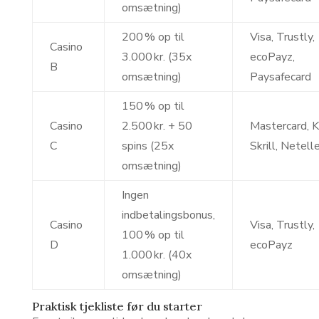
omsætning)
200 % op til
Visa, Trustly,
Casino
3.000 kr. (35x
ecoPayz,
B
omsætning)
Paysafecard
150 % op til
Casino
2.500 kr. + 50
Mastercard, K
C
spins (25x
Skrill, Netell
omsætning)
Ingen
indbetalingsbonus,
Casino
Visa, Trustly,
100 % op til
D
ecoPayz
1.000 kr. (40x
omsætning)
Praktisk tjekliste før du starter