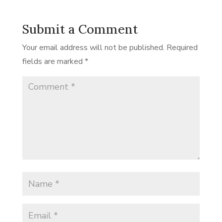
Submit a Comment
Your email address will not be published.
Required
fields are marked
*