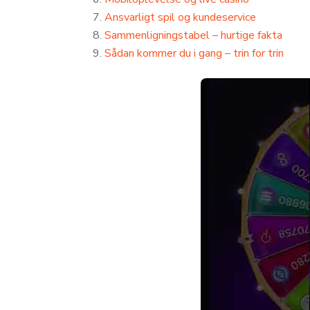
Ansvarligt spil og kundeservice
Sammenligningstabel – hurtige fakta
Sådan kommer du i gang – trin for trin