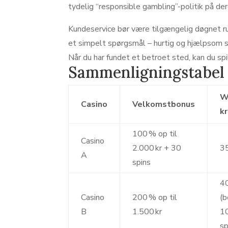
tydelig “responsible gambling”-politik på d
Kundeservice bør være tilgængelig døgnet rund
et simpelt spørgsmål – hurtig og hjælpsom sup
Når du har fundet et betroet sted, kan du spil
Sammenligningstabel 
W
Casino
Velkomstbonus
k
100 % op til
Casino
2.000 kr + 30
3
A
spins
4
Casino
200 % op til
(b
B
1.500 kr
10
sp