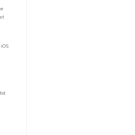
ne
tet
l iOS
id.