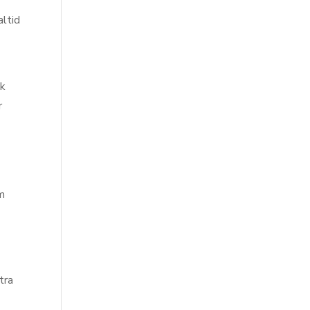
altid
sk
r
om
tra