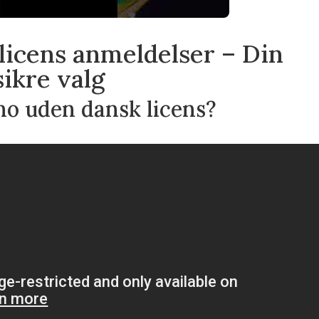
licens anmeldelser – Din
sikre valg
no uden dansk licens?