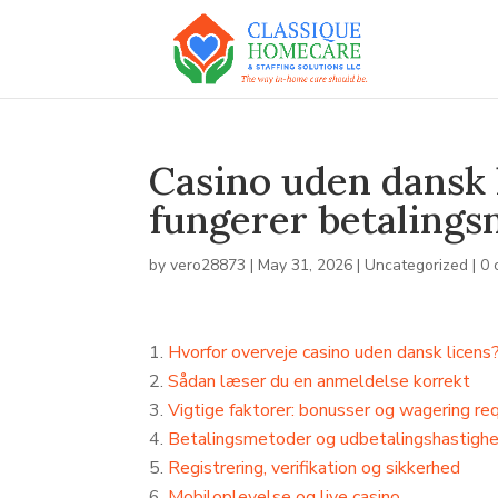
Casino uden dansk 
fungerer betalings
by
vero28873
|
May 31, 2026
|
Uncategorized
|
0 
Hvorfor overveje casino uden dansk licens
Sådan læser du en anmeldelse korrekt
Vigtige faktorer: bonusser og wagering r
Betalingsmetoder og udbetalingshastigh
Registrering, verifikation og sikkerhed
Mobiloplevelse og live casino