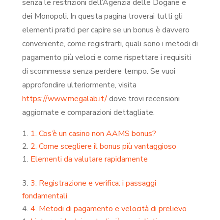
senza le restrizioni dell’Agenzia delle Dogane e
dei Monopoli. In questa pagina troverai tutti gli
elementi pratici per capire se un bonus è davvero
conveniente, come registrarti, quali sono i metodi di
pagamento più veloci e come rispettare i requisiti
di scommessa senza perdere tempo. Se vuoi
approfondire ulteriormente, visita
https://www.megalab.it/
dove trovi recensioni
aggiornate e comparazioni dettagliate.
1. Cos’è un casino non AAMS bonus?
2. Come scegliere il bonus più vantaggioso
Elementi da valutare rapidamente
3. Registrazione e verifica: i passaggi
fondamentali
4. Metodi di pagamento e velocità di prelievo