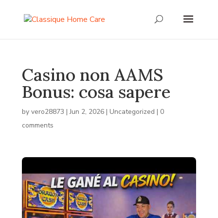
Casino non AAMS
Bonus: cosa sapere
by
vero28873
|
Jun 2, 2026
|
Uncategorized
|
0
comments