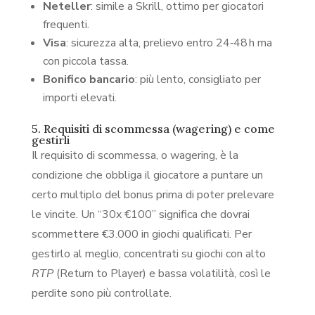
Neteller
: simile a Skrill, ottimo per giocatori
frequenti.
Visa
: sicurezza alta, prelievo entro 24‑48 h ma
con piccola tassa.
Bonifico bancario
: più lento, consigliato per
importi elevati.
5. Requisiti di scommessa (wagering) e come
gestirli
Il requisito di scommessa, o wagering, è la
condizione che obbliga il giocatore a puntare un
certo multiplo del bonus prima di poter prelevare
le vincite. Un “30x €100” significa che dovrai
scommettere €3.000 in giochi qualificati. Per
gestirlo al meglio, concentrati su giochi con alto
RTP
(Return to Player) e bassa volatilità, così le
perdite sono più controllate.