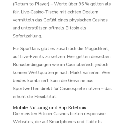
(Return to Player) – Werte über 96 % gelten als
fair. Live‑Casino‑Tische mit echten Dealern
vermitteln das Gefühl eines physischen Casinos
und unterstützen oftmals Bitcoin als
Sofortzahlung.
Für Sportfans gibt es zusätzlich die Möglichkeit,
auf Live‑Events zu setzen. Hier gelten dieselben
Bonusbedingungen wie im Casinobereich, jedoch
können Wettquoten je nach Markt variieren. Wer
beides kombiniert, kann die Gewinne aus
Sportwetten direkt für Casinospiele nutzen – das
erhöht die Flexibilität.
Mobile Nutzung und App‑Erlebnis
Die meisten Bitcoin‑Casinos bieten responsive
Websites, die auf Smartphones und Tablets