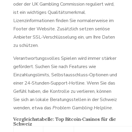
oder der UK Gambling Commission reguliert wird,
ist ein wichtiges Qualitätsmerkmal.
Lizenzinformationen finden Sie normalerweise im
Footer der Website. Zusätzlich setzen seriöse
Anbieter SSL‑Verschlüsselung ein, um Ihre Daten
zu schützen.
Verantwortungsvolles Spielen wird immer stärker
gefördert. Suchen Sie nach Features wie
Einzahlungslimits, Selbstausschluss‑Optionen und
einer 24‑Stunden‑Support‑Hotline. Wenn Sie das
Gefühl haben, die Kontrolle zu verlieren, können
Sie sich an lokale Beratungsstellen in der Schweiz
wenden, etwa das
Problem Gambling Helpline
.
Vergleichstabelle: Top Bitcoin‑Casinos für die
Schweiz