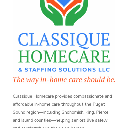
Classique Homecare provides compassionate and
affordable in-home care throughout the Puget
Sound region—including Snohomish, King, Pierce,
and Island counties—helping seniors live safely