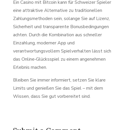
Ein Casino mit Bitcoin kann für Schweizer Spieler
eine attraktive Alternative zu traditionellen
Zahlungsmethoden sein, solange Sie auf Lizenz,
Sicherheit und transparente Bonusbedingungen
achten. Durch die Kombination aus schneller
Einzahlung, moderner App und
verantwortungsvollem Spielverhalten lässt sich
das Online‑Glücksspiel zu einem angenehmen
Erlebnis machen.
Bleiben Sie immer informiert, setzen Sie klare
Limits und genießen Sie das Spiel – mit dem
Wissen, dass Sie gut vorbereitet sind.