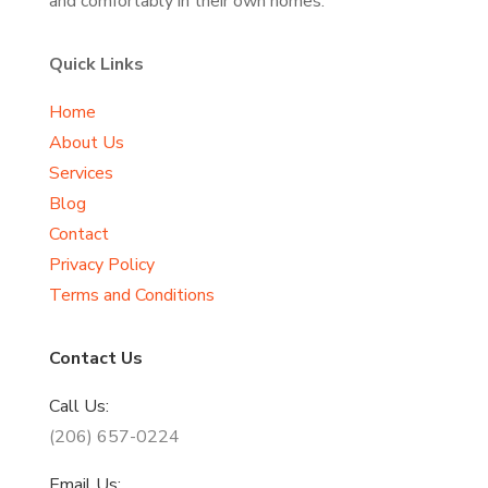
and comfortably
in their own homes.
Quick Links
Home
About Us
Services
Blog
Contact
Privacy Policy
Terms and Conditions
Contact Us
Call Us:
(206) 657-0224
Email Us: