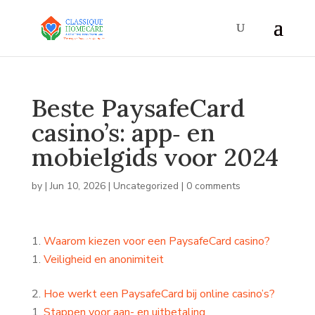
Beste PaysafeCard
casino’s: app‑ en
mobielgids voor 2024
by
|
Jun 10, 2026
|
Uncategorized
|
0 comments
Waarom kiezen voor een PaysafeCard casino?
Veiligheid en anonimiteit
Hoe werkt een PaysafeCard bij online casino’s?
Stappen voor aan- en uitbetaling