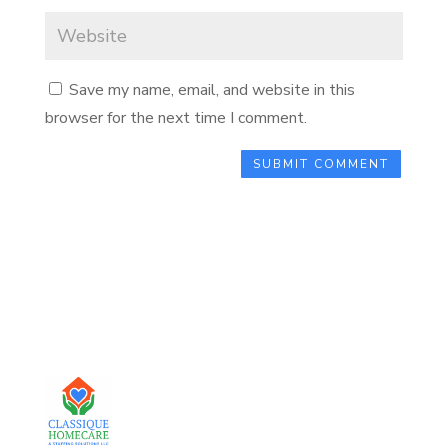
Save my name, email, and website in this
browser for the next time I comment.