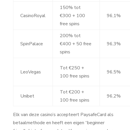
150% tot
CasinoRoyal
€300 + 100
96,1%
free spins
200% tot
SpinPalace
€400 + 50 free
96,3%
spins
Tot €250 +
LeoVegas
96,5%
100 free spins
Tot €200 +
Unibet
96,2%
100 free spins
Elk van deze casino’s accepteert PaysafeCard als
betaalmethode en heeft een eigen “beginner