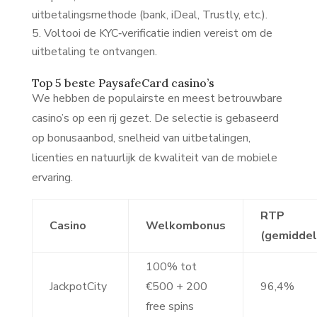
uitbetalingsmethode (bank, iDeal, Trustly, etc.).
Voltooi de KYC‑verificatie indien vereist om de
uitbetaling te ontvangen.
Top 5 beste PaysafeCard casino’s
We hebben de populairste en meest betrouwbare
casino’s op een rij gezet. De selectie is gebaseerd
op bonusaanbod, snelheid van uitbetalingen,
licenties en natuurlijk de kwaliteit van de mobiele
ervaring.
RTP
Casino
Welkombonus
(gemiddel
100% tot
JackpotCity
€500 + 200
96,4%
free spins