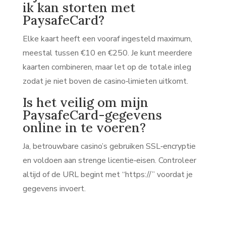
ik kan storten met
PaysafeCard?
Elke kaart heeft een vooraf ingesteld maximum,
meestal tussen €10 en €250. Je kunt meerdere
kaarten combineren, maar let op de totale inleg
zodat je niet boven de casino‑limieten uitkomt.
Is het veilig om mijn
PaysafeCard-gegevens
online in te voeren?
Ja, betrouwbare casino’s gebruiken SSL‑encryptie
en voldoen aan strenge licentie‑eisen. Controleer
altijd of de URL begint met “https://” voordat je
gegevens invoert.