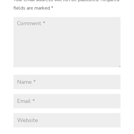
fields are marked
*