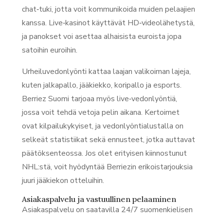
chat‑tuki, jotta voit kommunikoida muiden pelaajien
kanssa. Live‑kasinot käyttävät HD‑videolähetystä,
ja panokset voi asettaa alhaisista euroista jopa
satoihin euroihin.
Urheiluvedonlyönti kattaa laajan valikoiman lajeja,
kuten jalkapallo, jääkiekko, koripallo ja esports.
Berriez Suomi tarjoaa myös live‑vedonlyöntiä,
jossa voit tehdä vetoja pelin aikana. Kertoimet
ovat kilpailukykyiset, ja vedonlyöntialustalla on
selkeät statistiikat sekä ennusteet, jotka auttavat
päätöksenteossa. Jos olet erityisen kiinnostunut
NHL:stä, voit hyödyntää Berriezin erikoistarjouksia
juuri jääkiekon otteluihin.
Asiakaspalvelu ja vastuullinen pelaaminen
Asiakaspalvelu on saatavilla 24/7 suomenkielisen