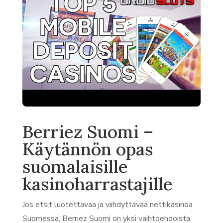
Berriez Suomi –
Käytännön opas
suomalaisille
kasinoharrastajille
Jos etsit luotettavaa ja viihdyttävää netti­kasinoa
Suomessa, Berriez Suomi on yksi vaihtoehdoista,