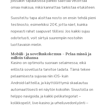
joissakin tapauksissa pankki saattaa veloittaa
omaa maksua, mikä kannattaa tarkistaa etukäteen.
Suositeltu tapa aloittaa nosto on ensin tehdä pieni
testinosto, esimerkiksi 20 €, jotta näet, kuinka
nopeasti rahat saapuvat tilillesi. Jos kaikki sujuu
odotetusti, voit siirtyä suurempiin nostoihin
luottavaisin mielin.
Mobiili- ja sovelluskokemus – Pelaa missä ja
milloin tahansa
Kasino on optimoitu suoraan selaimessa, eikä
erillistä sovellusta tarvitse ladata. Tämä tekee
pelaamisesta sujuvaa niin iOS‑ kuin
Android‑laitteilla, ja käyttöliittymä skaalautuu
automaattisesti eri näytön kokoihin. Sivustolla on
helppo navigoida, ja kaikki pelikategoriat –
kolikkopelit, live‑kasino ja urheiluvedonlyönti –