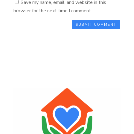
Save my name, email, and website in this
browser for the next time I comment.