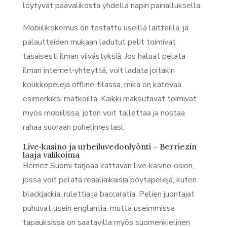
löytyvät päävalikosta yhdellä napin painalluksella.
Mobiilikokemus on testattu useilla laitteilla, ja
palautteiden mukaan ladutut pelit toimivat
tasaisesti ilman viivästyksiä. Jos haluat pelata
ilman internet‑yhteyttä, voit ladata joitakin
kolikkopelejä offline‑tilassa, mikä on kätevää
esimerkiksi matkoilla. Kaikki maksutavat toimivat
myös mobiilissa, joten voit tallettaa ja nostaa
rahaa suoraan puhelimestasi.
Live‑kasino ja urheiluvedonlyönti – Berriezin
laaja valikoima
Berriez Suomi tarjoaa kattavan live‑kasino‑osion,
jossa voit pelata reaaliaikaisia pöytäpelejä, kuten
blackjackia, rulettia ja baccaratia. Pelien juontajat
puhuvat usein englantia, mutta useimmissa
tapauksissa on saatavilla myös suomenkielinen