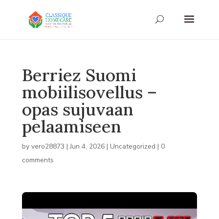
Berriez Suomi
mobiilisovellus –
opas sujuvaan
pelaamiseen
by
vero28873
|
Jun 4, 2026
|
Uncategorized
|
0
comments