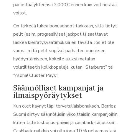
panostaa yhteensä 3 000 € ennen kuin voit nostaa
voitot.
On tärkeää lukea bonusehdot tarkkaan, sillä tietyt
pelit (esim. progresiiviset jackpotit) saattavat
laskea kierrätysvaatimuksia eri tavalla. Jos et ole
varma, mitä pelit sopivat parhaiten bonuksen
hyödyntämiseen, kokeile aluksi matalan
volatiliteetin kolikkopelejä, kuten “Starburst” tai
“Aloha! Cluster Pays”.
Säännölliset kampanjat ja
ilmaispyöräytykset
Kun olet käynyt läpi tervetuliaisbonuksen, Berriez
Suomi siirtyy säännöllisiin viikoittaisi­in kampanjoihin,
kuten talletusbonus‑päiviin ja cashback‑tarjouksiin.
Cashback‑palkkio voi olla jopa 10 % pelaamastasi