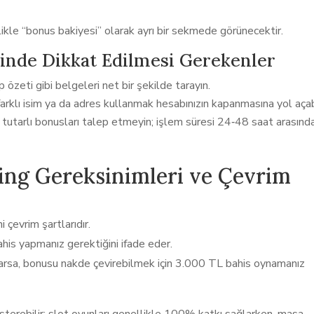
ikle “bonus bakiyesi” olarak ayrı bir sekmede görünecektir.
inde Dikkat Edilmesi Gerekenler
 özeti gibi belgeleri net bir şekilde tarayın.
 farklı isim ya da adres kullanmak hesabınızın kapanmasına yol açabi
tarlı bonusları talep etmeyin; işlem süresi 24‑48 saat arasınd
ing Gereksinimleri ve Çevrim
 çevrim şartlarıdır.
bahis yapmanız gerektiğini ifade eder.
arsa, bonusu nakde çevirebilmek için 3.000 TL bahis oynamanız