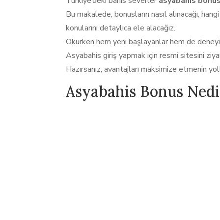
Türkiye’deki bahis severler
asyabahis bonu
Bu makalede, bonusların nasıl alınacağı, hangi
konularını detaylıca ele alacağız.
Okurken hem yeni başlayanlar hem de deneyimli
Asyabahis giriş yapmak için resmi sitesini ziya
Hazırsanız, avantajları maksimize etmenin yol
Asyabahis Bonus Nedi