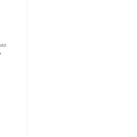
lir.
a