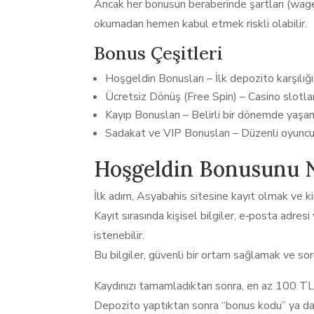
Ancak her bonusun beraberinde şartları (wageri
okumadan hemen kabul etmek riskli olabilir.
Bonus Çeşitleri
Hoşgeldin Bonusları – İlk depozito karşılı
Ücretsiz Dönüş (Free Spin) – Casino slotları 
Kayıp Bonusları – Belirli bir dönemde yaşana
Sadakat ve VIP Bonusları – Düzenli oyuncul
Hoşgeldin Bonusunu Na
İlk adım, Asyabahis sitesine kayıt olmak ve 
Kayıt sırasında kişisel bilgiler, e‑posta adres
istenebilir.
Bu bilgiler, güvenli bir ortam sağlamak ve sor
Kaydınızı tamamladıktan sonra, en az 100 TL g
Depozito yaptıktan sonra “bonus kodu” ya da “p