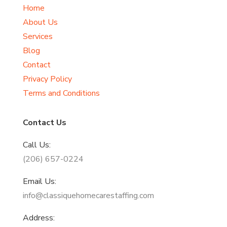
Home
About Us
Services
Blog
Contact
Privacy Policy
Terms and Conditions
Contact Us
Call Us:
(206) 657-0224
Email Us:
info@classiquehomecarestaffing.com
Address: