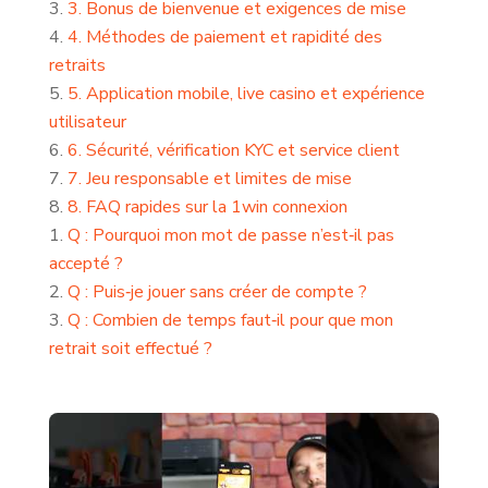
3. Bonus de bienvenue et exigences de mise
4. Méthodes de paiement et rapidité des
retraits
5. Application mobile, live casino et expérience
utilisateur
6. Sécurité, vérification KYC et service client
7. Jeu responsable et limites de mise
8. FAQ rapides sur la 1win connexion
Q : Pourquoi mon mot de passe n’est‑il pas
accepté ?
Q : Puis‑je jouer sans créer de compte ?
Q : Combien de temps faut‑il pour que mon
retrait soit effectué ?