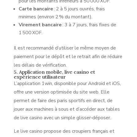
pour les montants inférieurs à 50 000 XOF.
Carte bancaire
: 2 à 5 jours ouvrés, frais
minimes (environ 2 % du montant).
Virement bancaire
: 3 à 7 jours, frais fixes de
1 500 XOF.
Il est recommandé d’utiliser le même moyen de
paiement pour le dépôt et le retrait afin de réduire
les délais de vérification.
5. Application mobile, live casino et
expérience utilisateur
L’application 1win, disponible pour Android et iOS,
offre une version optimisée du site web. Elle
permet de faire des paris sportifs en direct, de
jouer aux machines à sous et d’accéder aux tables
de live casino avec un simple glisser‑déposer.
Le live casino propose des croupiers français et