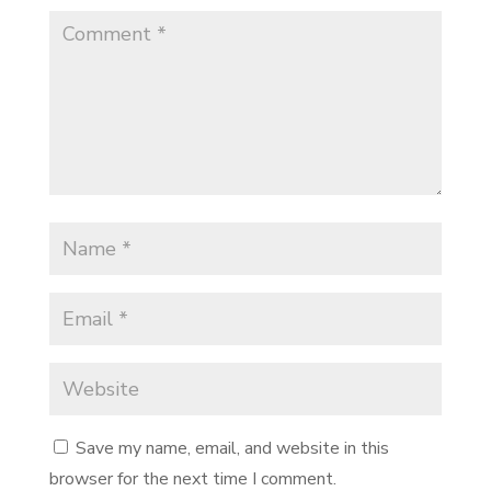
Save my name, email, and website in this
browser for the next time I comment.