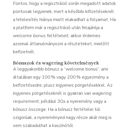
Fontos, hogy a regisztráció során megadott adatok
pontosak legyenek, mert a későbbi kifizetéseknél
a hitelesítés hiánya miatt elakadhat a folyamat. Ha
a platform már a regisztráció után felajánlja a
welcome bonus
feltételeit, akkor érdemes
azonnal áttanulmányozni a részleteket, mielőtt
befizetnél.
Bónuszok és wagering követelmények
A leggyakoribb bónusz a “welcome bonus”, ami
általában egy 100 % vagy 200 % egyezmény a
befizetésedre, plusz ingyenes pörgetésekkel. Az
ingyenes pörgetéseknél is gyakran van
wagering
requirement
, például 30x a nyeremény vagy a
bónusz összege. Ha a bónusz feltételei túl
szigorúak, a nyereményed nagy része akár meg is
sem szabadulhat a kaszinótól.