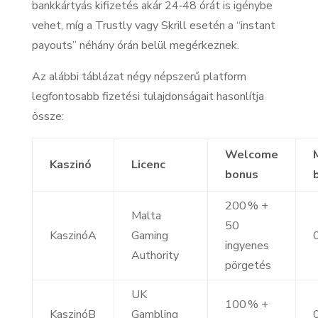
bankkártyás kifizetés akár 24‑48 órát is igénybe
vehet, míg a Trustly vagy Skrill esetén a “instant
payouts” néhány órán belül megérkeznek.
Az alábbi táblázat négy népszerű platform
legfontosabb fizetési tulajdonságait hasonlítja
össze:
Welcome
Kaszinó
Licenc
bonus
200 % +
Malta
50
KaszinóA
Gaming
ingyenes
Authority
pörgetés
UK
100 % +
KaszinóB
Gambling