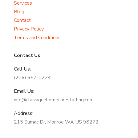
Services
Blog
Contact
Privacy Policy
Terms and Conditions
Contact Us
Call Us:
(206) 657-0224
Email Us:
info@classiquehomecarestaffing.com
Address:
215 Sumac Dr, Monroe WA US 98272