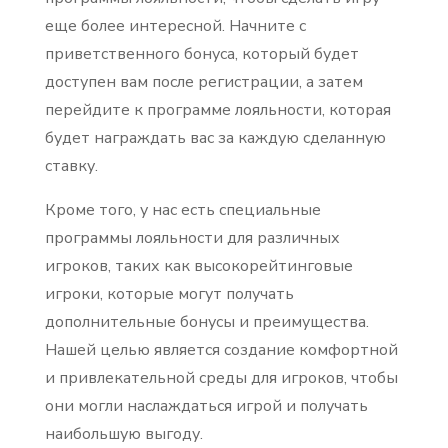
еще более интересной. Начните с
приветственного бонуса, который будет
доступен вам после регистрации, а затем
перейдите к программе лояльности, которая
будет награждать вас за каждую сделанную
ставку.
Кроме того, у нас есть специальные
программы лояльности для различных
игроков, таких как высокорейтинговые
игроки, которые могут получать
дополнительные бонусы и преимущества.
Нашей целью является создание комфортной
и привлекательной среды для игроков, чтобы
они могли наслаждаться игрой и получать
наибольшую выгоду.