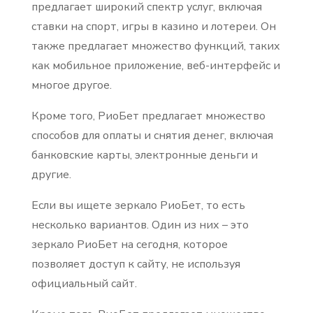
предлагает широкий спектр услуг, включая
ставки на спорт, игры в казино и лотереи. Он
также предлагает множество функций, таких
как мобильное приложение, веб-интерфейс и
многое другое.
Кроме того, РиоБет предлагает множество
способов для оплаты и снятия денег, включая
банковские карты, электронные деньги и
другие.
Если вы ищете зеркало РиоБет, то есть
несколько вариантов. Один из них – это
зеркало РиоБет на сегодня, которое
позволяет доступ к сайту, не используя
официальный сайт.