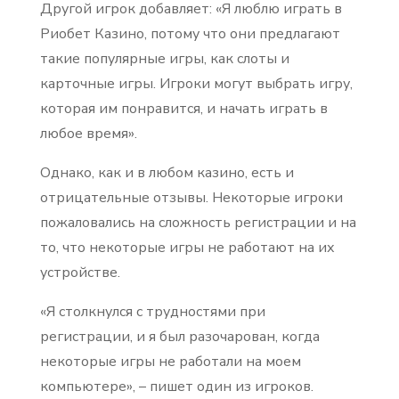
Другой игрок добавляет: «Я люблю играть в
Риобет Казино, потому что они предлагают
такие популярные игры, как слоты и
карточные игры. Игроки могут выбрать игру,
которая им понравится, и начать играть в
любое время».
Однако, как и в любом казино, есть и
отрицательные отзывы. Некоторые игроки
пожаловались на сложность регистрации и на
то, что некоторые игры не работают на их
устройстве.
«Я столкнулся с трудностями при
регистрации, и я был разочарован, когда
некоторые игры не работали на моем
компьютере», – пишет один из игроков.