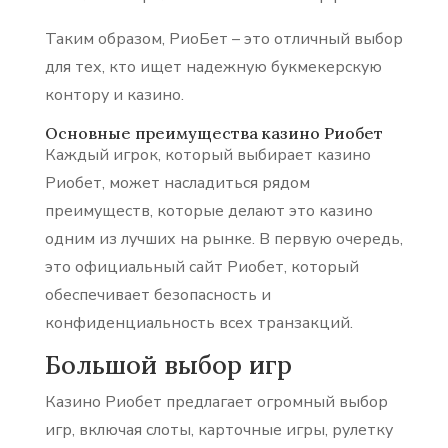
Таким образом, РиоБет – это отличный выбор
для тех, кто ищет надежную букмекерскую
контору и казино.
Основные преимущества казино Риобет
Каждый игрок, который выбирает казино
Риобет, может насладиться рядом
преимуществ, которые делают это казино
одним из лучших на рынке. В первую очередь,
это официальный сайт Риобет, который
обеспечивает безопасность и
конфиденциальность всех транзакций.
Большой выбор игр
Казино Риобет предлагает огромный выбор
игр, включая слоты, карточные игры, рулетку