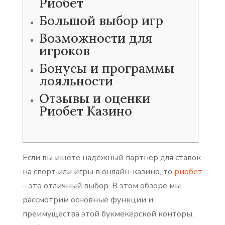
Риобет
Большой выбор игр
Возможности для
игроков
Бонусы и программы
лояльности
Отзывы и оценки
Риобет Казино
Если вы ищете надежный партнер для ставок
на спорт или игры в онлайн-казино, то
риобет
– это отличный выбор. В этом обзоре мы
рассмотрим основные функции и
преимущества этой букмекерской конторы,