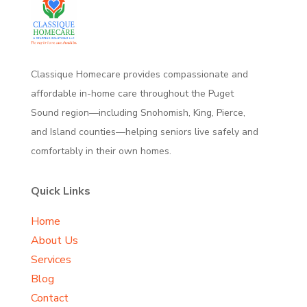
Classique Homecare provides compassionate and
affordable in-home care throughout the Puget
Sound region—including Snohomish, King, Pierce,
and Island counties—helping seniors live safely and
comfortably
in their own homes.
Quick Links
Home
About Us
Services
Blog
Contact