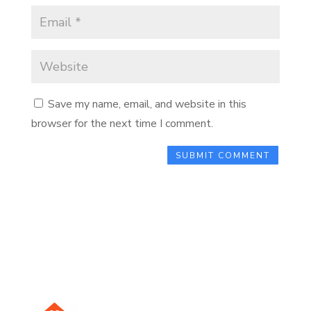
Save my name, email, and website in this
browser for the next time I comment.