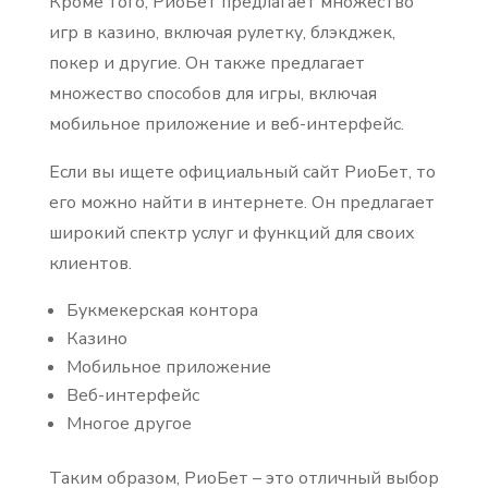
Кроме того, РиоБет предлагает множество
игр в казино, включая рулетку, блэкджек,
покер и другие. Он также предлагает
множество способов для игры, включая
мобильное приложение и веб-интерфейс.
Если вы ищете официальный сайт РиоБет, то
его можно найти в интернете. Он предлагает
широкий спектр услуг и функций для своих
клиентов.
Букмекерская контора
Казино
Мобильное приложение
Веб-интерфейс
Многое другое
Таким образом, РиоБет – это отличный выбор