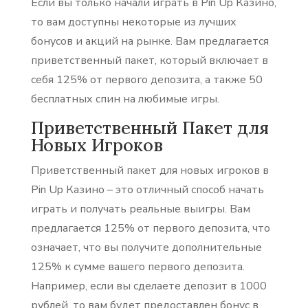
Если вы только начали играть в Pin Up Казино,
то вам доступны некоторые из лучших
бонусов и акций на рынке. Вам предлагается
приветственный пакет, который включает в
себя 125% от первого депозита, а также 50
бесплатных спин на любимые игры.
Приветственный Пакет для
Новых Игроков
Приветственный пакет для новых игроков в
Pin Up Казино – это отличный способ начать
играть и получать реальные выигры. Вам
предлагается 125% от первого депозита, что
означает, что вы получите дополнительные
125% к сумме вашего первого депозита.
Например, если вы сделаете депозит в 1000
рублей, то вам будет предоставлен бонус в