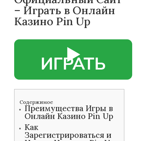
– Играть в Онлайн
Казино Pin Up
▶️
ИГРАТЬ
Содержимое
Преимущества Игры в
Онлайн Казино Pin Up
Как
Зарегистрироваться и