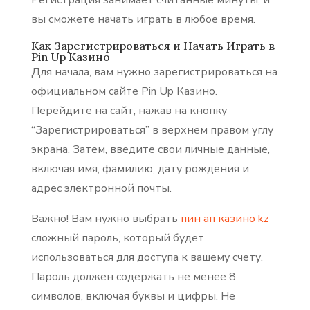
Регистрация занимает считанные минуты, и
вы сможете начать играть в любое время.
Как Зарегистрироваться и Начать Играть в
Pin Up Казино
Для начала, вам нужно зарегистрироваться на
официальном сайте Pin Up Казино.
Перейдите на сайт, нажав на кнопку
“Зарегистрироваться” в верхнем правом углу
экрана. Затем, введите свои личные данные,
включая имя, фамилию, дату рождения и
адрес электронной почты.
Важно! Вам нужно выбрать
пин ап казино kz
сложный пароль, который будет
использоваться для доступа к вашему счету.
Пароль должен содержать не менее 8
символов, включая буквы и цифры. Не