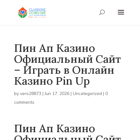
Пин Ап Казино
Официальный Сайт
– Играть в Онлайн
Казино Pin Up
by
vero28873
|
Jun 17, 2026
|
Uncategorized
|
0
comments
Пин Ап Казино
Официальный Сайт