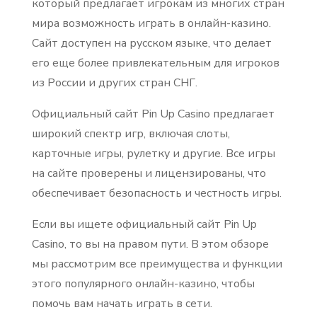
который предлагает игрокам из многих стран
мира возможность играть в онлайн-казино.
Сайт доступен на русском языке, что делает
его еще более привлекательным для игроков
из России и других стран СНГ.
Официальный сайт Pin Up Casino предлагает
широкий спектр игр, включая слоты,
карточные игры, рулетку и другие. Все игры
на сайте проверены и лицензированы, что
обеспечивает безопасность и честность игры.
Если вы ищете официальный сайт Pin Up
Casino, то вы на правом пути. В этом обзоре
мы рассмотрим все преимущества и функции
этого популярного онлайн-казино, чтобы
помочь вам начать играть в сети.