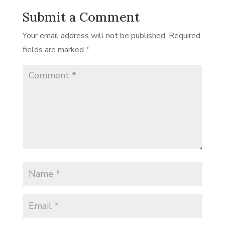
Submit a Comment
Your email address will not be published.
Required
fields are marked
*