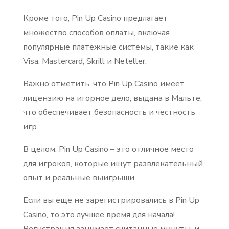
Кроме того, Pin Up Casino предлагает
множество способов оплаты, включая
популярные платежные системы, такие как
Visa, Mastercard, Skrill и Neteller.
Важно отметить, что Pin Up Casino имеет
лицензию на игорное дело, выдана в Мальте,
что обеспечивает безопасность и честность
игр.
В целом, Pin Up Casino – это отличное место
для игроков, которые ищут развлекательный
опыт и реальные выигрыши.
Если вы еще не зарегистрировались в Pin Up
Casino, то это лучшее время для начала!