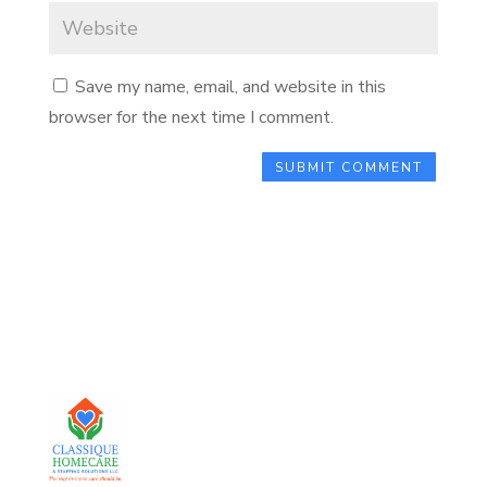
Save my name, email, and website in this
browser for the next time I comment.