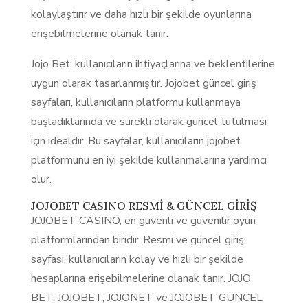
kolaylaştırır ve daha hızlı bir şekilde oyunlarına
erişebilmelerine olanak tanır.
Jojo Bet, kullanıcıların ihtiyaçlarına ve beklentilerine
uygun olarak tasarlanmıştır. Jojobet güncel giriş
sayfaları, kullanıcıların platformu kullanmaya
başladıklarında ve sürekli olarak güncel tutulması
için idealdir. Bu sayfalar, kullanıcıların jojobet
platformunu en iyi şekilde kullanmalarına yardımcı
olur.
JOJOBET CASINO RESMİ & GÜNCEL GİRİŞ
JOJOBET CASINO, en güvenli ve güvenilir oyun
platformlarından biridir. Resmi ve güncel giriş
sayfası, kullanıcıların kolay ve hızlı bir şekilde
hesaplarına erişebilmelerine olanak tanır. JOJO
BET, JOJOBET, JOJONET ve JOJOBET GÜNCEL