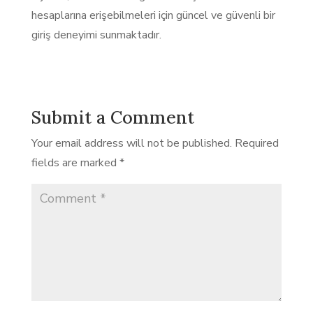
hesaplarına erişebilmeleri için güncel ve güvenli bir
giriş deneyimi sunmaktadır.
Submit a Comment
Your email address will not be published.
Required
fields are marked
*