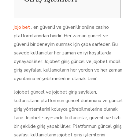
jojo bet
, en güvenli ve güvenilir online casino
platformlarından biridir. Her zaman güncel ve
güvenli bir deneyim sunmak için çaba sarfeder. Bu
sayede kullanıcılar her zaman en iyi koşullarda
oynayabilirler. Jojobet giriş güncel ve jojobet mobil
giriş sayfaları, kullanıcıların her yerden ve her zaman
oyunlarına erişebilmelerine olanak tanır.
Jojobet güncel ve jojobet giriş sayfaları,
kullanıcıların platformun güncel durumunu ve güncel
giriş yöntemlerini kolayca görebilmelerine olanak
tanır. Jojobet sayesinde kullanıcılar, güvenli ve hızlı
bir şekilde giriş yapabilirler. Platformun güncel giriş
sayfası, kullanıcıların jojobet giris işlemlerini